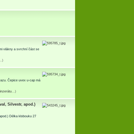
i vlákny a svrchní část se
u…
)
 úrazu. Čepice uvex u-cap má
l inzerátu…
)
l, Silvestr, apod.)
 apod.) Délka klobouku 27