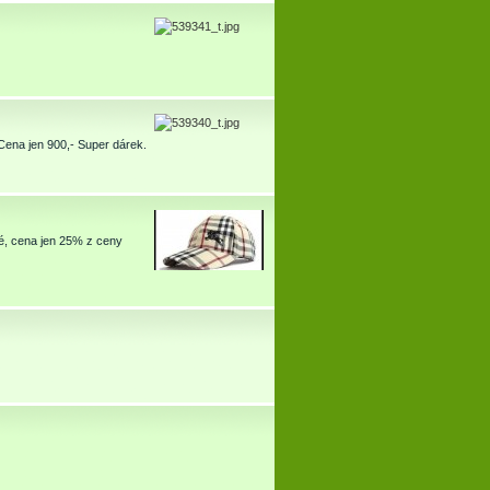
 Cena jen 900,- Super dárek.
ité, cena jen 25% z ceny