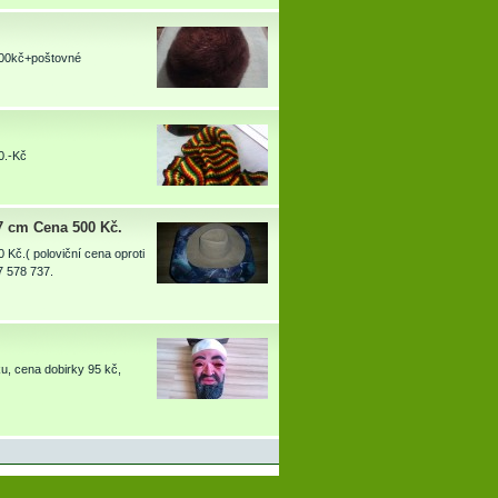
200kč+poštovné
0.-Kč
57 cm Cena 500 Kč.
 Kč.( poloviční cena oproti
7 578 737.
u, cena dobirky 95 kč,