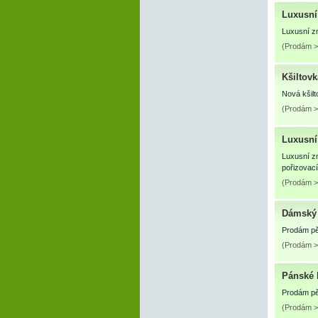
Luxusní
Luxusní zn
(Prodám >
Kšiltov
Nová kšilt
(Prodám >
Luxusní
Luxusní zn
pořizovací
(Prodám >
Dámský
Prodám pě
(Prodám > 
Pánské 
Prodám pě
(Prodám > 