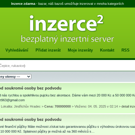
Inzerce zdarma
- bazar, náš bazoš umožňuje inzerovat v mnoha kategoriích
Vyhledávání
Přidat inzerát
Moje inzeráty
Kontakt
RSS
Čepice, rukavice
)
od soukromé osoby bez podvodu
d nás rychlou a spolehlivou pujcku bez akontace. Dáme vám mezi 20 000 Kc a 50 000 000 Kc
rt963@gmail.com
Lokalita: Jindřichův Hradec >
Cena: 700000000
> Vloženo: 04. 05. 2025 v 02:14 >
detail in
od soukromé osoby bez podvodu
né finanční půjčky Máte možnost získat tuto garantovanou půjčku s výhodnou úrokovou saz
 10 000 000 Kč. Splatnost půjčky je možná až na 360 měsíců s…