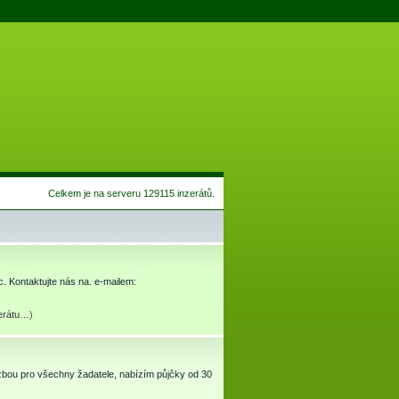
Celkem je na serveru 129115 inzerátů.
. Kontaktujte nás na. e-mailem:
zerátu…
)
bou pro všechny žadatele, nabízím půjčky od 30