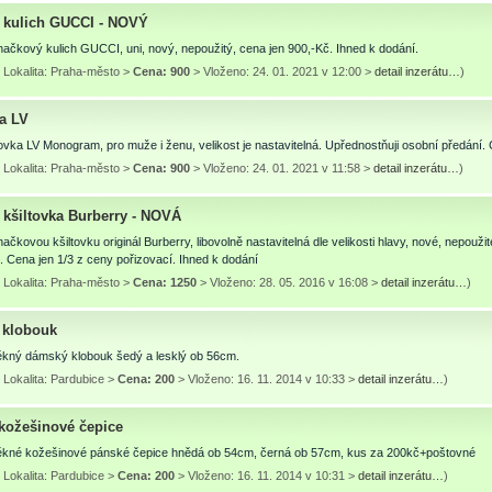
 kulich GUCCI - NOVÝ
ačkový kulich GUCCI, uni, nový, nepoužitý, cena jen 900,-Kč. Ihned k dodání.
 Lokalita: Praha-město >
Cena: 900
> Vloženo: 24. 01. 2021 v 12:00 >
detail inzerátu…
)
ka LV
ovka LV Monogram, pro muže i ženu, velikost je nastavitelná. Upřednostňuji osobní předání.
 Lokalita: Praha-město >
Cena: 900
> Vloženo: 24. 01. 2021 v 11:58 >
detail inzerátu…
)
 kšiltovka Burberry - NOVÁ
ačkovou kšiltovku originál Burberry, libovolně nastavitelná dle velikosti hlavy, nové, nepouž
. Cena jen 1/3 z ceny pořizovací. Ihned k dodání
 Lokalita: Praha-město >
Cena: 1250
> Vloženo: 28. 05. 2016 v 16:08 >
detail inzerátu…
)
 klobouk
kný dámský klobouk šedý a lesklý ob 56cm.
Lokalita: Pardubice >
Cena: 200
> Vloženo: 16. 11. 2014 v 10:33 >
detail inzerátu…
)
kožešinové čepice
kné kožešinové pánské čepice hnědá ob 54cm, černá ob 57cm, kus za 200kč+poštovné
Lokalita: Pardubice >
Cena: 200
> Vloženo: 16. 11. 2014 v 10:31 >
detail inzerátu…
)