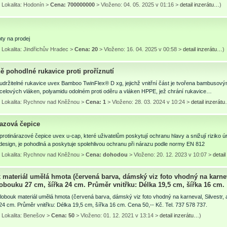
 Lokalita: Hodonín >
Cena: 700000000
> Vloženo: 04. 05. 2025 v 01:16 >
detail inzerátu…
)
ty na prodej
Lokalita: Jindřichův Hradec >
Cena: 20
> Vloženo: 16. 04. 2025 v 00:58 >
detail inzerátu…
)
ě pohodlné rukavice proti proříznutí
držitelné rukavice uvex Bamboo TwinFlex® D xg, jejichž vnitřní část je tvořena bambusovým
celových vláken, polyamidu odolném proti oděru a vláken HPPE, jež chrání rukavice…
 Lokalita: Rychnov nad Kněžnou >
Cena: 1
> Vloženo: 28. 03. 2024 v 10:24 >
detail inzerát
razová čepice
rotinárazové čepice uvex u-cap, které uživatelům poskytují ochranu hlavy a snižují riziko
design, je pohodlná a poskytuje spolehlivou ochranu při nárazu podle normy EN 812
 Lokalita: Rychnov nad Kněžnou >
Cena: dohodou
> Vloženo: 20. 12. 2023 v 10:07 >
detai
materiál umělá hmota (červená barva, dámský viz foto vhodný na karneva
obouku 27 cm, šířka 24 cm. Průměr vnitřku: Délka 19,5 cm, šířka 16 cm.
obouk materiál umělá hmota (červená barva, dámský viz foto vhodný na karneval, Silvestr,
24 cm. Průměr vnitřku: Délka 19,5 cm, šířka 16 cm. Cena 50,-- Kč. Tel. 737 578 737.
 Lokalita: Benešov >
Cena: 50
> Vloženo: 01. 12. 2021 v 13:14 >
detail inzerátu…
)