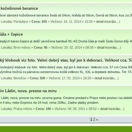
kožešinové beranice
kné dámské kožešinové beranice šedá ob 54cm, hnědá ob 56cm, černá ob 56cm, kus za 
Lokalita: Pardubice >
Cena: 200
> Vloženo: 16. 11. 2014 v 10:28 >
detail inzerátu…
)
šála + čepice
teplých barev.čepice je delší ukončena bambulí 95,-Kč.Druhá šála je melír šedo-černo-bílý 4
 Lokalita: Brno-město >
Cena: 95
> Vloženo: 20. 02. 2014 v 08:09 >
detail inzerátu…
)
ý klobouk viz foto. Velmi dobrý stav, byl jen k dekoraci. Velikost cca. 
ovbojský klobouk viz foto. Velmi dobrý stav, byl jen k dekoraci. Velikost cca. 57 cm Cena 500
Výměna možná za pánskou westernovou košili velikost XL, XXL a doplatek dohodou. Tel: 73
 Lokalita: Benešov >
Cena: 500
> Vloženo: 17. 02. 2014 v 18:26 >
detail inzerátu…
)
in Ládin, nova. presne na miru
Ládin, nova. presne na miru. pruzna guma. Osobne predani v Praze nebo postou i na dobirk
do 4 dnu, nebo Express do 24 hod. cena 159kc, Zadne platby predem.
 Lokalita: Praha-město >
Cena: 180
> Vloženo: 08. 05. 2011 v 09:52 >
detail inzerátu…
)
1
2
»