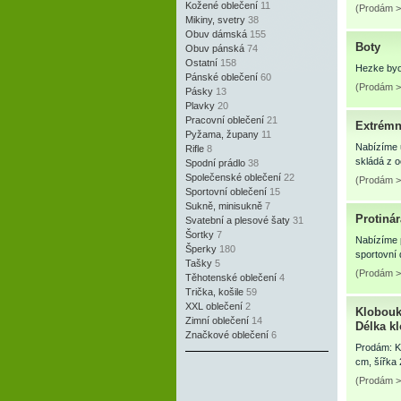
Kožené oblečení
11
(Prodám >
Mikiny, svetry
38
Obuv dámská
155
Boty
Obuv pánská
74
Ostatní
158
Hezke byo
Pánské oblečení
60
(Prodám > 
Pásky
13
Plavky
20
Pracovní oblečení
21
Extrémn
Pyžama, župany
11
Nabízíme u
Rifle
8
skládá z o
Spodní prádlo
38
Společenské oblečení
22
(Prodám >
Sportovní oblečení
15
Sukně, minisukně
7
Protiná
Svatební a plesové šaty
31
Šortky
7
Nabízíme p
Šperky
180
sportovní 
Tašky
5
(Prodám >
Těhotenské oblečení
4
Trička, košile
59
XXL oblečení
2
Klobouk 
Zimní oblečení
14
Délka kl
Značkové oblečení
6
Prodám: Kl
cm, šířka 
(Prodám >