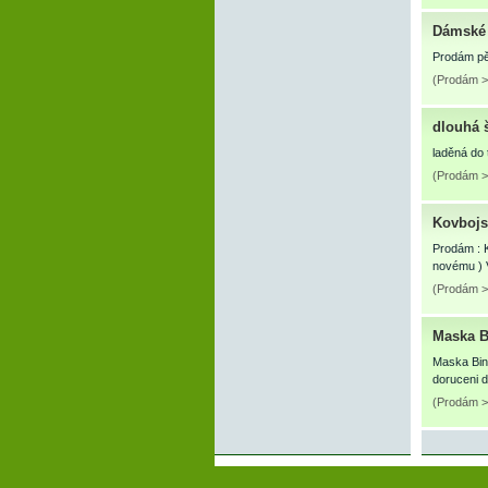
Dámské 
Prodám pě
(Prodám > 
dlouhá 
laděná do 
(Prodám >
Kovbojsk
Prodám : K
novému ) 
(Prodám >
Maska B
Maska Bin 
doruceni 
(Prodám >