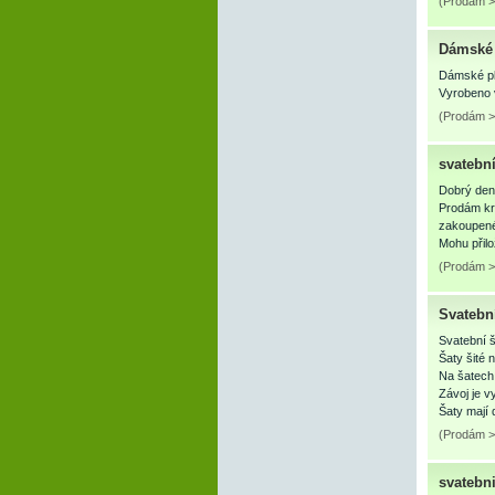
(Prodám > 
Dámské 
Dámské ple
Vyrobeno v
(Prodám >
svatební
Dobrý den
Prodám krá
zakoupené
Mohu přil
(Prodám >
Svatební
Svatební š
Šaty šité
Na šatech 
Závoj je v
Šaty mají
(Prodám > 
svatebni