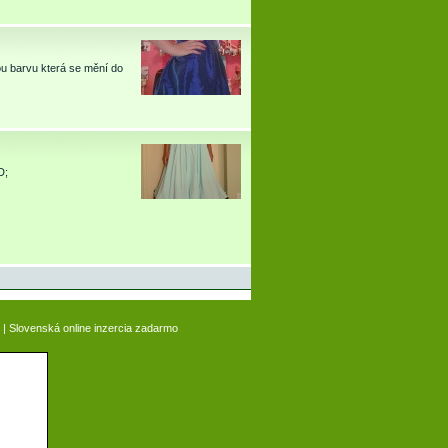
u barvu která se mění do
D;
|
Slovenská online inzercia zadarmo