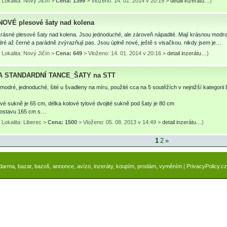
Lokalita: Nový Jičín >
Cena: 1399
> Vloženo: 14. 01. 2014 v 20:19 >
detail inzerátu…
)
NOVÉ plesové šaty nad kolena
rásné plesové šaty nad kolena. Jsou jednoduché, ale zároveň nápadité. Mají krásnou modro
é až černé a parádně zvýrazňují pas. Jsou úplně nové, ještě s visačkou. nikdy jsem je…
Lokalita: Nový Jičín >
Cena: 649
> Vloženo: 14. 01. 2014 v 20:16 >
detail inzerátu…
)
A STANDARDNÍ TANCE_ŠATY na STT
modré, jednoduché, šité u švadleny na míru, použité cca na 5 soutěžích v nejnižší kategorii 
vé sukně je 65 cm, délka kolové tylové dvojité sukně pod šaty je 80 cm
 postavu 165 cm s…
Lokalita: Liberec >
Cena: 1500
> Vloženo: 05. 08. 2013 v 14:49 >
detail inzerátu…
)
1
2
»
zdarma, bazar, bazoš, annonce, avízo, inzeráty, koupím, prodám, vyměním |
PrivacyPolicy.cz