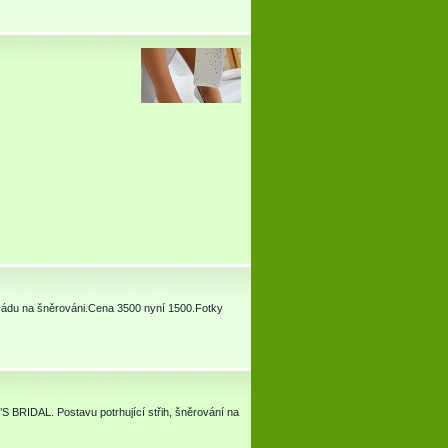
.Vzádu na šněrováni.Cena 3500 nyní 1500.Fotky
 BRIDAL. Postavu potrhující střih, šněrování na