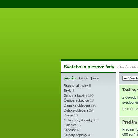
Svatební a plesové šaty
(
Domů
:
Oděv
prodám
|
koupím
|
vše
Brašny, aktovky
5
Totálny
Brýle
8
Bundy a kabáty
106
Z dôvodu 
Čepice, rukavice
18
svadobnej
Dámské oblečení
298
(Prodám >
Dětské oblečení
29
Dresy
10
Galanterie, doplňky
45
Predám 
Halenky
15
Predám 70
Kabelky
49
000 eur/n
Kalhoty, tepláky
47