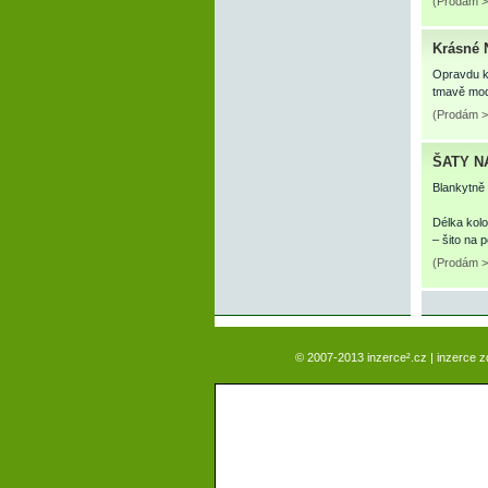
(Prodám > 
Krásné 
Opravdu k
tmavě modr
(Prodám > 
ŠATY N
Blankytně 
Délka kolo
– šito na
(Prodám > 
© 2007-2013 inzerce².cz | inzerce 