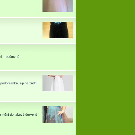
Kč + poštovné
 podprsenka, zip na zadní
se mění do takové červené.