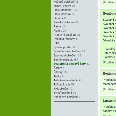
Kožené oblečení
11
(Prodám >
Mikiny, svetry
38
Obuv dámská
155
Svatebn
Obuv pánská
74
Ostatní
158
Svatební 
Pánské oblečení
60
Svatební 
Pásky
13
Svatební l
Plavky
20
Svatební o
Pracovní oblečení
21
Svatební 
Pyžama, župany
11
Dámské sv
Rifle
8
Spodní prádlo
38
- rozsáhlý
Společenské oblečení
22
- obuv sk
Sportovní oblečení
15
- veškeré 
Sukně, minisukně
7
(Prodám >
Svatební a plesové šaty
31
Šortky
7
Šperky
180
Svatebn
Tašky
5
Prodám šat
Těhotenské oblečení
4
mohu posla
Trička, košile
59
XXL oblečení
2
(Prodám >
Zimní oblečení
14
Značkové oblečení
6
Luxusní
Prodám lu
zadním díl