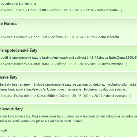
saty zdobene kaminkama
Lokalita: Teplice >
Cena: 3000
> Vloženo: 19. 05. 2015 v 13:34 >
detail inzerátu…
)
ne Norma
0
 Lokalita: Olomouc >
Cena: 300
> Vloženo: 12. 10. 2014 v 16:29 >
detail inzerátu…
)
né společenské šaty
oudílné společenské šaty s krajkovými vsadkami,velikost č.42-44,dovoz Itálie.Cena 1500,-
 Lokalita: Benešov >
Cena: 1500,-
> Vloženo: 17. 06. 2014 v 08:16 >
detail inzerátu…
)
nske šaty
é šaty bez ramínek . Stylové společenské šaty se zajímavou dekorací vrchního dílu , všitá
aterial hedvábný šifon.Velikos S. Uplně nové , nenošene . Prodavam z důvodu špatne…
 Lokalita: Praha-město >
Cena: 5500
> Vloženo: 28. 03. 2014 v 20:27 >
detail inzerátu…
)
plesové šaty
haté korzetové šaty. Mají zelenkavou barvu, mění se v takovou temně fialovou a na sukni 
 měla na sobě jednou na plese a sklízely úspěch. Úsměv
.
Sko až…