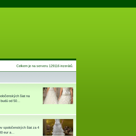
Celkem je na serveru 129116 inzerátů.
poločenských šiat na
at budú od 50…
ov spoločenských šiat za 4
000 eur a…