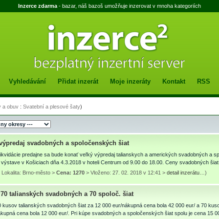
Inzerce zdarma
- bazar, náš bazoš umožňuje inzerovat v mnoha kategoriích
Vyhledávání
Přidat inzerát
Moje inzeráty
Kontakt
RSS
 a obuv
:
Svatební a plesové šaty
)
 výpredaj svadobných a spoločenských šiat
likvidácie predajne sa bude konať veľký výpredaj talianskych a amerických svadobných a s
 výstave v Košiciach dňa 4.3.2018 v hoteli Centrum od 9.00 do 18.00. Ceny svadobných ši
 Lokalita: Brno-město >
Cena: 1270
> Vloženo: 27. 02. 2018 v 12:41 >
detail inzerátu…
)
70 talianských svadobných a 70 spoloč. šiat
 kusov talianských svadobných šiat za 12 000 eur/nákupná cena bola 42 000 eur/ a 70 kus
ákupná cena bola 12 000 eur/. Pri kúpe svadobných a spoločenských šiat spolu je cena 15 