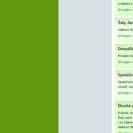
svatebni 
(Prodám > 
Šaty Ja
velikost 4
(Prodám >
Dvoudíl
Prodám dv
(Prodám >
Společe
Společensk
straně, m
(Prodám >
Dlouhé 
Krásné, bo
Šaty jsem
I se šálem
Velikost 