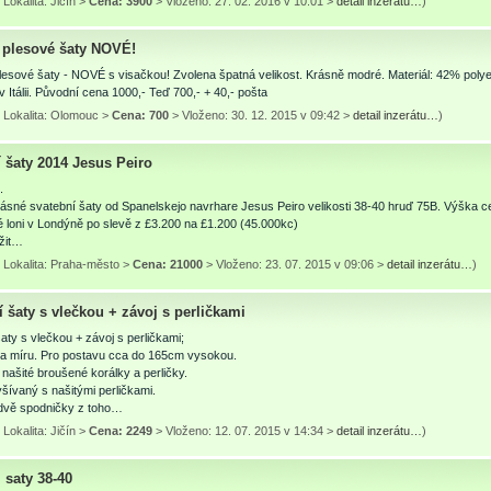
Lokalita: Jičín >
Cena: 3900
> Vloženo: 27. 02. 2016 v 10:01 >
detail inzerátu…
)
plesové šaty NOVÉ!
sové šaty - NOVÉ s visačkou! Zvolena špatná velikost. Krásně modré. Materiál: 42% polyes
 Itálii. Původní cena 1000,- Teď 700,- + 40,- pošta
 Lokalita: Olomouc >
Cena: 700
> Vloženo: 30. 12. 2015 v 09:42 >
detail inzerátu…
)
 šaty 2014 Jesus Peiro
.
sné svatební šaty od Spanelskejo navrhare Jesus Peiro velikosti 38-40 hruď 75B. Výška c
 loni v Londýně po slevě z £3.200 na £1.200 (45.000kc)
ožit…
 Lokalita: Praha-město >
Cena: 21000
> Vloženo: 23. 07. 2015 v 09:06 >
detail inzerátu…
)
 šaty s vlečkou + závoj s perličkami
aty s vlečkou + závoj s perličkami;
 na míru. Pro postavu cca do 165cm vysokou.
našité broušené korálky a perličky.
yšívaný s našitými perličkami.
 dvě spodničky z toho…
Lokalita: Jičín >
Cena: 2249
> Vloženo: 12. 07. 2015 v 14:34 >
detail inzerátu…
)
 saty 38-40