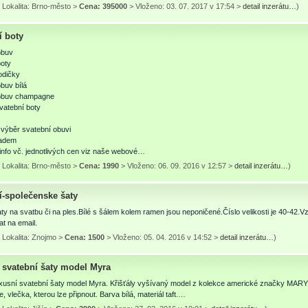
 Lokalita: Brno-město >
Cena: 395000
> Vloženo: 03. 07. 2017 v 17:54 >
detail inzerátu…
)
í boty
obuv
boty
odičky
buv bílá
obuv champagne
atební boty
 výběr svatební obuvi
ladem
info vč. jednotlivých cen viz naše webové…
 Lokalita: Brno-město >
Cena: 1990
> Vloženo: 06. 09. 2016 v 12:57 >
detail inzerátu…
)
í-společenske šaty
y na svatbu či na ples.Bílé s šálem kolem ramen jsou neponičené.Číslo velikosti je 40-42
t na email.
 Lokalita: Znojmo >
Cena: 1500
> Vloženo: 05. 04. 2016 v 14:52 >
detail inzerátu…
)
 svatební šaty model Myra
xusní svatební šaty model Myra. Křišťály vyšívaný model z kolekce americké značky MARY’S
e, vlečka, kterou lze připnout. Barva bílá, materiál taft.…