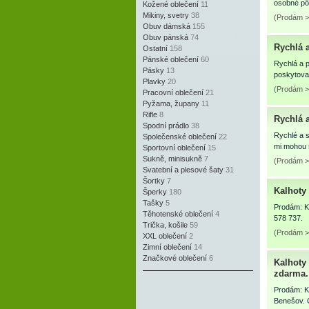
osobné pôž
Kožené oblečení
11
Mikiny, svetry
38
(Prodám >
Obuv dámská
155
Obuv pánská
74
Rychlá 
Ostatní
158
Pánské oblečení
60
Rychlá a p
Pásky
13
poskytova
Plavky
20
(Prodám >
Pracovní oblečení
21
Pyžama, župany
11
Rifle
8
Rychlá 
Spodní prádlo
38
Rychlé a s
Společenské oblečení
22
mi mohou s
Sportovní oblečení
15
Sukně, minisukně
7
(Prodám >
Svatební a plesové šaty
31
Šortky
7
Kalhoty 
Šperky
180
Tašky
5
Prodám: Ka
Těhotenské oblečení
4
578 737.
Trička, košile
59
(Prodám >
XXL oblečení
2
Zimní oblečení
14
Značkové oblečení
6
Kalhoty 
zdarma. 
Prodám: Ka
Benešov. C