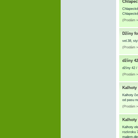
Chlapec
Chlapeck
Chlapeck
(Prodám >
Džíny fo
vel.38, st
(Prodám >
džíny 42
džíny 42 /
(Prodám >
Kalhoty 
Kalhoty če
od pasu n
(Prodám >
Kalhoty
Kalhoty e
rozkroku 7
mailem,dle