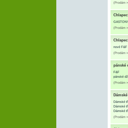
(Prodám >
Chlapec
GASTONY
(Prodám >
Chlapec
nové F&F
(Prodám >
pánské 
F&F
pánské dží
(Prodám >
Dámské 
Dámské tří
Dámské tř
Dámské tř
(Prodám >