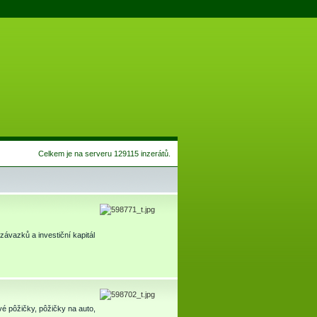
Celkem je na serveru 129115 inzerátů.
závazků a investiční kapitál
vé pôžičky, pôžičky na auto,