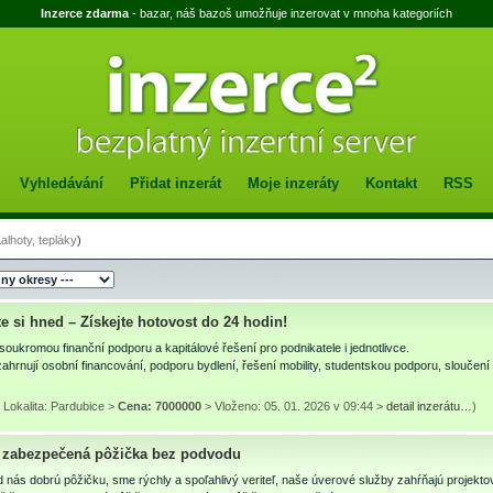
Inzerce zdarma
- bazar, náš bazoš umožňuje inzerovat v mnoha kategoriích
Vyhledávání
Přidat inzerát
Moje inzeráty
Kontakt
RSS
alhoty, tepláky
)
e si hned – Získejte hotovost do 24 hodin!
oukromou finanční podporu a kapitálové řešení pro podnikatele i jednotlivce.
ahrnují osobní financování, podporu bydlení, řešení mobility, studentskou podporu, sloučení 
Lokalita: Pardubice >
Cena: 7000000
> Vloženo: 05. 01. 2026 v 09:44 >
detail inzerátu…
)
a zabezpečená pôžička bez podvodu
d nás dobrú pôžičku, sme rýchly a spoľahlivý veriteľ, naše úverové služby zahŕňajú projekto