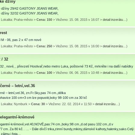
ké džíny
é džíny 29/42 GASTONY JEANS WEAR,
é džíny 32/32 GASTONY JEANS WEAR,
 Lokalita: Praha-město >
Cena: 150
> Vloženo: 15. 08. 2015 v 16:07 >
detail inzerátu…
)
rest
yl M - 06, pas 2 x 47 cm nové
 Lokalita: Praha-město >
Cena: 250
> Vloženo: 15. 08. 2015 v 16:00 >
detail inzerátu…
)
 / 32
 32 , nové, , převzetí Hostivař,nebo metro Luka, poštovné 73 Kč, mrkněte i na další nabídky
 Lokalita: Praha-město >
Cena: 100
> Vloženo: 06. 06. 2015 v 10:48 >
detail inzerátu…
)
černé – letní,vel.36
rné – letní,vel.36, zn.Fr.Sky,pas 74 cm.,délka
ohavice 100 cm+3 cm lze popustit,boky 98-100 cm za 30 kč
 Lokalita: Nymburk >
Cena: 30
> Vloženo: 22. 02. 2014 v 11:50 >
detail inzerátu…
)
 elegantní-krémové
legantní-krémové,vel.40,NOVÉ,pas:74 cm.,boky:98 cm.,d.od pasu 102 cm.,d.v
7 cm. Za 80 kč. . ... - Dále dívčí trika,zimní bundy,mikiny,dámské kalhoty,halenky,sako.Cel
 zájmu i fota…