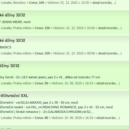
 Lokalita: Benešov >
Cena: 100
> Vloženo: 01. 12. 2021 v 13:25 >
detail inzerátu…
)
ké džíny 32/32
 JEANS WEAR, nové
 Lokalita: Praha-město >
Cena: 150
> Vloženo: 31. 12. 2015 v 10:00 >
detail inzerátu…
)
ké džíny 32/32
 BASICS
 Lokalita: Praha-město >
Cena: 150
> Vloženo: 31. 12. 2015 v 09:58 >
detail inzerátu…
)
džíny 32/32
ny černé - Zn. LILY winner jeans, pas 2 x 41 , délka od rozkroku 77 cm
 Lokalita: Praha-město >
Cena: 50
> Vloženo: 15. 08. 2015 v 16:23 >
detail inzerátu…
)
tříčtvrteční XXL
čtvrteční - vel.50,Zn.MAXXXI, pas 2 x 39 - 50 cm, nové
íčtvrteční modré - vel.XXL, zn.REACHING ROMANCE, pas 2 x 41 - 52 cm, nové
íčtvrteční ( široké nohavice ) - Zn.GALAMODA CHRUDIM,vel.52,…
 Lokalita: Praha-město >
Cena: 80
> Vloženo: 15. 08. 2015 v 16:15 >
detail inzerátu…
)