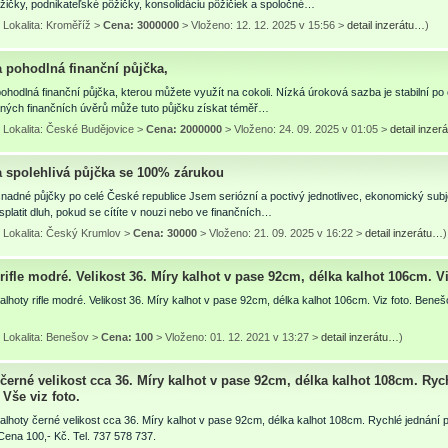
ičky, podnikateľské pôžičky, konsolidáciu pôžičiek a spoločné…
 Lokalita: Kroměříž >
Cena: 3000000
> Vloženo: 12. 12. 2025 v 15:56 >
detail inzerátu…
)
a pohodlná finanční půjčka,
ohodlná finanční půjčka, kterou můžete využít na cokoli. Nízká úroková sazba je stabilní po
ných finančních úvěrů může tuto půjčku získat téměř…
 Lokalita: České Budějovice >
Cena: 2000000
> Vloženo: 24. 09. 2025 v 01:05 >
detail inze
a spolehlivá půjčka se 100% zárukou
nadné půjčky po celé České republice Jsem seriózní a poctivý jednotlivec, ekonomický subje
platit dluh, pokud se cítíte v nouzi nebo ve finančních…
 Lokalita: Český Krumlov >
Cena: 30000
> Vloženo: 21. 09. 2025 v 16:22 >
detail inzerátu…
)
rifle modré. Velikost 36. Míry kalhot v pase 92cm, délka kalhot 106cm. V
lhoty rifle modré. Velikost 36. Míry kalhot v pase 92cm, délka kalhot 106cm. Viz foto. Beneš
 Lokalita: Benešov >
Cena: 100
> Vloženo: 01. 12. 2021 v 13:27 >
detail inzerátu…
)
černé velikost cca 36. Míry kalhot v pase 92cm, délka kalhot 108cm. Ryc
Vše viz foto.
lhoty černé velikost cca 36. Míry kalhot v pase 92cm, délka kalhot 108cm. Rychlé jednání 
ena 100,- Kč. Tel. 737 578 737.