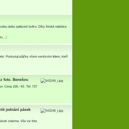
 celou dobu splácení úvěru. Díky široké nabídce
rátu…
)
kt. Poskytuji půjčky všem seriózním lidem, kteří
iz foto. Benešov.
ov. Cena 100,- Kč. Tel. 737
hlé jednání pásek
pásek zdarma. Vše viz foto.