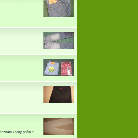
ý seznam +ceny pošlu e-