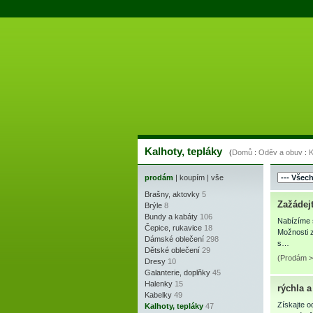
Kalhoty, tepláky
(
Domů
:
Oděv a obuv
:
K
prodám
|
koupím
|
vše
Brašny, aktovky
5
Zažádejt
Brýle
8
Bundy a kabáty
106
Nabízíme s
Čepice, rukavice
18
Možnosti z
Dámské oblečení
298
s…
Dětské oblečení
29
(Prodám > 
Dresy
10
Galanterie, doplňky
45
Halenky
15
rýchla 
Kabelky
49
Získajte o
Kalhoty, tepláky
47