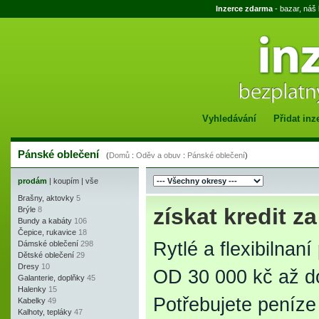
Inzerce zdarma
- bazar, náš
Vyhledávání
Přidat inz
Pánské oblečení
(
Domů
:
Oděv a obuv
:
Pánské oblečení
)
prodám
|
koupím
|
vše
Brašny, aktovky
5
získat kredit 
Brýle
8
Bundy a kabáty
106
Čepice, rukavice
18
Rytlé a flexibilnaní
Dámské oblečení
298
Dětské oblečení
29
Dresy
10
OD 30 000 kč až d
Galanterie, doplňky
45
Halenky
15
Potřebujete peníze
Kabelky
49
Kalhoty, tepláky
47