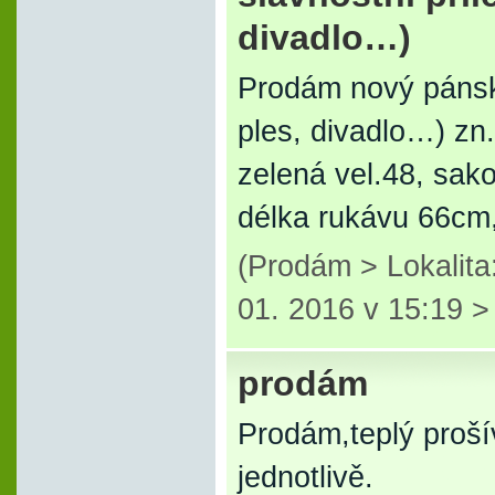
divadlo…)
Prodám nový pánský
ples, divadlo…) zn
zelená vel.48, sak
délka rukávu 66cm,
(Prodám > Lokalita
01. 2016 v 15:19 
prodám
Prodám,teplý prošív
jednotlivě.