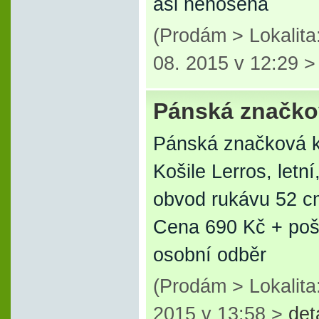
asi nenošená
(Prodám > Lokalit
08. 2015 v 12:29 
Pánská značkov
Pánská značková ko
Košile Lerros, letn
obvod rukávu 52 c
Cena 690 Kč + poš
osobní odběr
(Prodám > Lokalita
2015 v 13:58 >
det