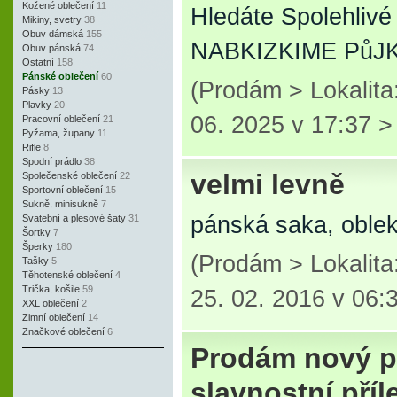
Kožené oblečení
11
Hledáte Spolehliv
Mikiny, svetry
38
Obuv dámská
155
NABKIZKIME PůJKK
Obuv pánská
74
Ostatní
158
Pánské oblečení
60
(Prodám > Lokalit
Pásky
13
Plavky
20
06. 2025 v 17:37 
Pracovní oblečení
21
Pyžama, župany
11
Rifle
8
Spodní prádlo
38
velmi levně
Společenské oblečení
22
Sportovní oblečení
15
Sukně, minisukně
7
pánská saka, oble
Svatební a plesové šaty
31
Šortky
7
Šperky
180
(Prodám > Lokalita
Tašky
5
Těhotenské oblečení
4
Trička, košile
59
25. 02. 2016 v 06:
XXL oblečení
2
Zimní oblečení
14
Značkové oblečení
6
Prodám nový p
slavnostní příle