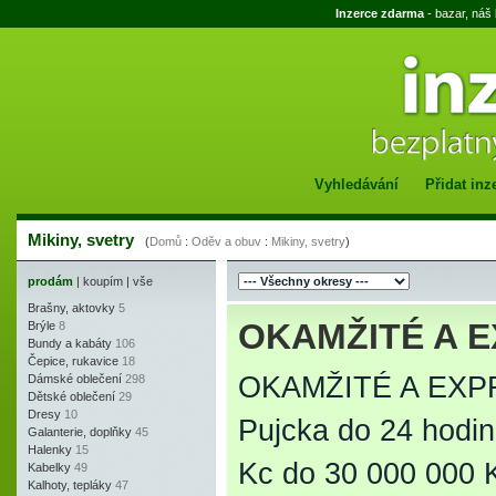
Inzerce zdarma
- bazar, náš
Vyhledávání
Přidat inz
Mikiny, svetry
(
Domů
:
Oděv a obuv
:
Mikiny, svetry
)
prodám
|
koupím
|
vše
Brašny, aktovky
5
OKAMŽITÉ A 
Brýle
8
Bundy a kabáty
106
Čepice, rukavice
18
OKAMŽITÉ A EXP
Dámské oblečení
298
Dětské oblečení
29
Dresy
10
Pujcka do 24 hodin
Galanterie, doplňky
45
Halenky
15
Kc do 30 000 000 K
Kabelky
49
Kalhoty, tepláky
47