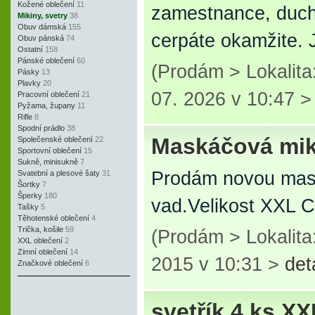
Kožené oblečení
11
zamestnance, ducho
Mikiny, svetry
38
Obuv dámská
155
cerpáte okamžite
Obuv pánská
74
Ostatní
158
Pánské oblečení
60
(Prodám > Lokalita
Pásky
13
Plavky
20
07. 2026 v 10:47 
Pracovní oblečení
21
Pyžama, župany
11
Rifle
8
Spodní prádlo
38
Maskáčová mi
Společenské oblečení
22
Sportovní oblečení
15
Sukně, minisukně
7
Prodám novou mask
Svatební a plesové šaty
31
Šortky
7
Šperky
180
vad.Velikost XXL 
Tašky
5
Těhotenské oblečení
4
Trička, košile
59
(Prodám > Lokalita
XXL oblečení
2
Zimní oblečení
14
2015 v 10:31 >
det
Značkové oblečení
6
svetřík 4 ks XX