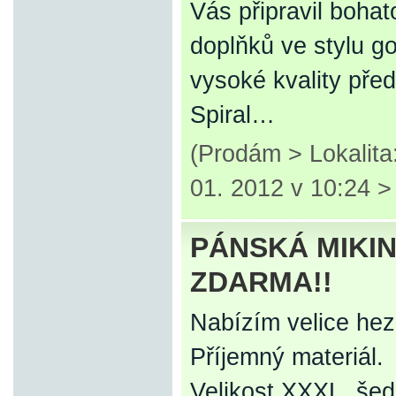
Vás připravil boha
doplňků ve stylu g
vysoké kvality před
Spiral…
(Prodám > Lokalit
01. 2012 v 10:24 
PÁNSKÁ MIKIN
ZDARMA!!
Nabízím velice hez
Příjemný materiál.
Velikost XXXL, šed