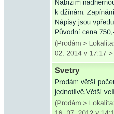
Nabízím nádhernou 
k džínám. Zapínání 
Nápisy jsou vpředu
Původní cena 750,-
(Prodám > Lokalit
02. 2014 v 17:17 
Svetry
Prodám větší počet
jednotlivě.Větší vel
(Prodám > Lokalit
16. 07. 2012 v 14: