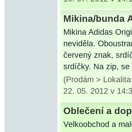
Mikina/bunda A
Mikina Adidas Orig
neviděla. Oboustran
červený znak, srdí
srdíčky. Na zip, s
(Prodám > Lokalit
22. 05. 2012 v 14:
Oblečení a dop
Velkoobchod a ma