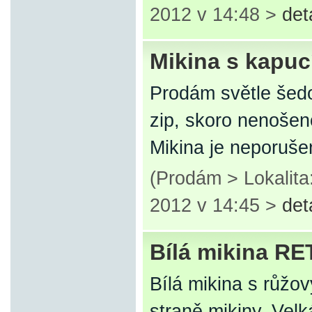
2012 v 14:48 >
det
Mikina s kapucí
Prodám světle šedo
zip, skoro nenošeno
Mikina je neporuše
(Prodám > Lokalita
2012 v 14:45 >
det
Bílá mikina R
Bílá mikina s růžo
straně mikiny. Velk