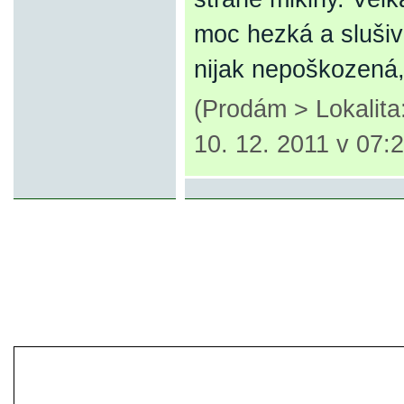
moc hezká a slušivá
nijak nepoškozená,
(Prodám > Lokalit
10. 12. 2011 v 07:
© 2007-2013 inzerce².cz | inzerc
inzeráty, koupím, prodám, vymě
inze