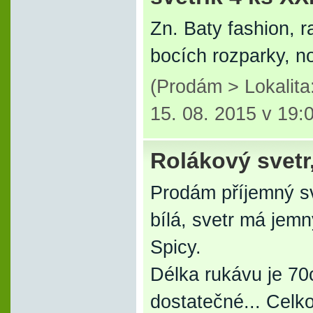
Zn. Baty fashion, 
bocích rozparky, n
(Prodám > Lokalit
15. 08. 2015 v 19:
Rolákový svetr,
Prodám příjemný sv
bílá, svetr má jemn
Spicy.
Délka rukávu je 70c
dostatečné... Celk