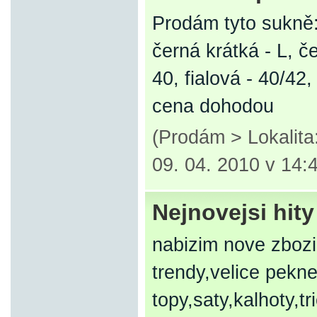
Prodám tyto sukně
černá krátká - L, č
40, fialová - 40/42,
cena dohodou
(Prodám > Lokalita
09. 04. 2010 v 14:
Nejnovejsi hity
nabizim nove zboz
trendy,velice pekn
topy,saty,kalhoty,t