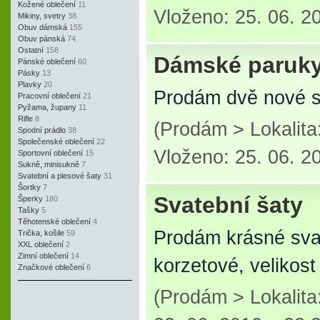
Kožené oblečení
11
Vloženo: 25. 06. 2
Mikiny, svetry
38
Obuv dámská
155
Obuv pánská
74
Ostatní
158
Dámské paruk
Pánské oblečení
60
Pásky
13
Plavky
20
Prodám dvě nové s
Pracovní oblečení
21
Pyžama, župany
11
Rifle
8
(Prodám > Lokalit
Spodní prádlo
38
Společenské oblečení
22
Vloženo: 25. 06. 2
Sportovní oblečení
15
Sukně, minisukně
7
Svatební a plesové šaty
31
Šortky
7
Svatební šaty
Šperky
180
Tašky
5
Těhotenské oblečení
4
Prodám krásné sva
Trička, košile
59
XXL oblečení
2
Zimní oblečení
14
korzetové, velikos
Značkové oblečení
6
(Prodám > Lokalit