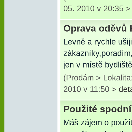
05. 2010 v 20:35 
Oprava oděvů 
Levně a rychle ušij
zákazníky,poradím,
jen v místě bydliš
(Prodám > Lokalit
2010 v 11:50 >
det
Použité spodní 
Máš zájem o použit