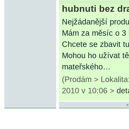
hubnuti bez dr
Nejžádanější produ
Mám za měsíc o 3 k
Chcete se zbavit 
Mohou ho užívat tě
mateřského…
(Prodám > Lokalita
2010 v 10:06 >
det
«
© 2007-2013 inzerce².cz | inzerc