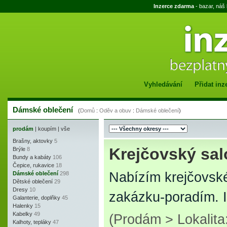
Inzerce zdarma
- bazar, náš
Vyhledávání
Přidat inz
Dámské oblečení
(
Domů
:
Oděv a obuv
:
Dámské oblečení
)
prodám
|
koupím
|
vše
Brašny, aktovky
5
Krejčovský sal
Brýle
8
Bundy a kabáty
106
Čepice, rukavice
18
Nabízím krejčovské
Dámské oblečení
298
Dětské oblečení
29
Dresy
10
zakázku-poradím. I
Galanterie, doplňky
45
Halenky
15
Kabelky
49
(Prodám > Lokalita
Kalhoty, tepláky
47