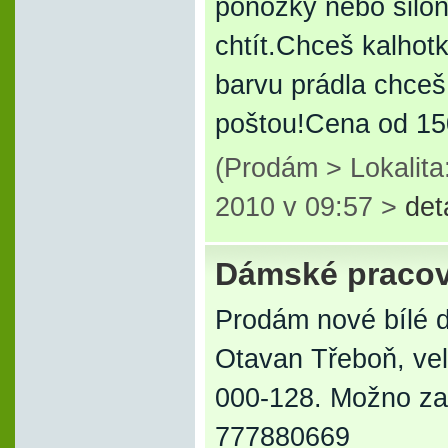
ponožky nebo silon
chtít.Chceš kalhot
barvu prádla chceš
poštou!Cena od 1
(Prodám > Lokalita
2010 v 09:57 >
det
Dámské pracov
Prodám nové bílé d
Otavan Třeboň, vel
000-128. Možno zasl
777880669