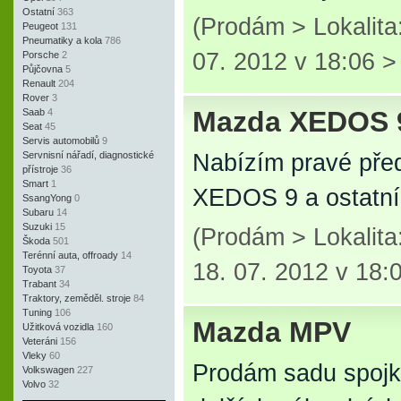
Ostatní
363
(Prodám > Lokalit
Peugeot
131
Pneumatiky a kola
786
07. 2012 v 18:06 
Porsche
2
Půjčovna
5
Renault
204
Rover
3
Mazda XEDOS 
Saab
4
Seat
45
Servis automobilů
9
Servnisní nářadí, diagnostické
Nabízím pravé před
přístroje
36
Smart
1
XEDOS 9 a ostatní 
SsangYong
0
Subaru
14
Suzuki
15
(Prodám > Lokalit
Škoda
501
Terénní auta, offroady
14
18. 07. 2012 v 18:
Toyota
37
Trabant
34
Traktory, zeměděl. stroje
84
Tuning
106
Mazda MPV
Užitková vozidla
160
Veteráni
156
Vleky
60
Prodám sadu spoj
Volkswagen
227
Volvo
32