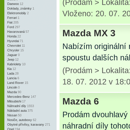
(Prodám > Lokalit
Daewoo
12
Doklady, známky
1
Vloženo: 20. 07. 2
Elektromobily
2
Ferrari
1
Fiat
205
Ford
297
Mazda MX 3
Havarovaná
57
Honda
22
Hyundai
71
Nabízím origináln
Chevrolet
11
Chrysler
15
Jaguar
0
spoustu dalších ná
Jeep
12
Kabriolety
10
(Prodám > Lokalit
Kia
12
Lada
28
Lancia
6
18. 07. 2012 v 18:
Land Rover
15
Lincoln
0
Mazda
90
Mercedes-Benz
147
Mazda 6
Mitsubishi
17
Náhradní díly
1553
Nákladní auta
375
Prodám dvouhlavý 
Nissan
50
Nosiče, autoboxy
62
náhradní díly tohot
Obytné přívěsy, karavany
271
Opel
194