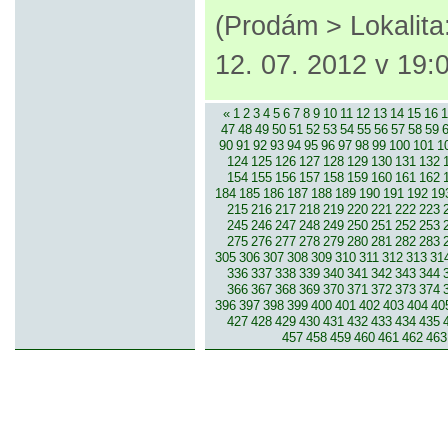
(Prodám > Lokalit
12. 07. 2012 v 19:
«
1
2
3
4
5
6
7
8
9
10
11
12
13
14
15
16
1
47
48
49
50
51
52
53
54
55
56
57
58
59
90
91
92
93
94
95
96
97
98
99
100
101
1
124
125
126
127
128
129
130
131
132
154
155
156
157
158
159
160
161
162
184
185
186
187
188
189
190
191
192
19
215
216
217
218
219
220
221
222
223
245
246
247
248
249
250
251
252
253
275
276
277
278
279
280
281
282
283
305
306
307
308
309
310
311
312
313
31
336
337
338
339
340
341
342
343
344
366
367
368
369
370
371
372
373
374
396
397
398
399
400
401
402
403
404
40
427
428
429
430
431
432
433
434
435
457
458
459
460
461
462
463
© 2007-2013 inzerce².cz | inzerc
inzeráty, koupím, prodám, vymě