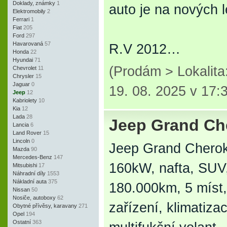
Doklady, známky
1
auto je na nových 
Elektromobily
2
Ferrari
1
Fiat
205
Ford
297
Havarovaná
57
R.V 2012…
Honda
22
Hyundai
71
(Prodám > Lokalit
Chevrolet
11
Chrysler
15
Jaguar
0
19. 08. 2025 v 17:
Jeep
12
Kabriolety
10
Kia
12
Lada
28
Jeep Grand Ch
Lancia
6
Land Rover
15
Lincoln
0
Jeep Grand Cherok
Mazda
90
Mercedes-Benz
147
160kW, nafta, SUV,
Mitsubishi
17
Náhradní díly
1553
Nákladní auta
375
180.000km, 5 míst,
Nissan
50
Nosiče, autoboxy
62
zařízení, klimatiza
Obytné přívěsy, karavany
271
Opel
194
Ostatní
363