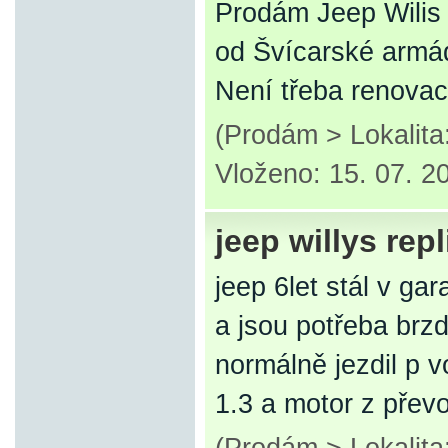
Prodám Jeep Wilis
od Švícarské armá
Není třeba renovac
(Prodám > Lokalit
Vloženo: 15. 07. 2
jeep willys repl
jeep 6let stál v g
a jsou potřeba brz
normálně jezdil p 
1.3 a motor z přev