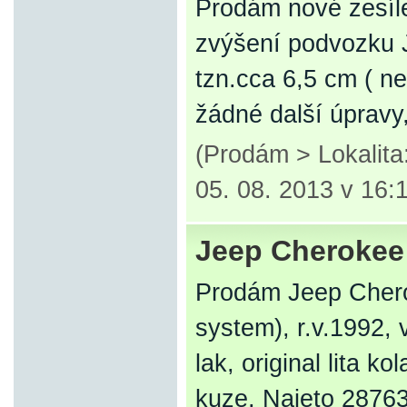
Prodám nové zesíle
zvýšení podvozku 
tzn.cca 6,5 cm ( ne
žádné další úpravy
(Prodám > Lokalit
05. 08. 2013 v 16:
Jeep Cherokee
Prodám Jeep Chero
system), r.v.1992,
lak, original lita k
kuze, Najeto 2876