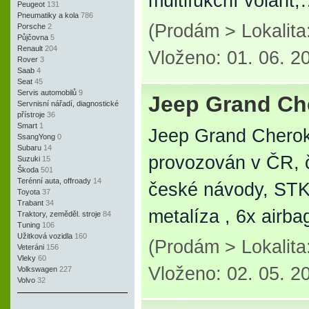
multifukční volant
Peugeot
131
Pneumatiky a kola
786
(Prodám > Lokalit
Porsche
2
Půjčovna
5
Renault
204
Vloženo: 01. 06. 2
Rover
3
Saab
4
Seat
45
Servis automobilů
9
Jeep Grand Ch
Servnisní nářadí, diagnostické
přístroje
36
Smart
1
Jeep Grand Cherok
SsangYong
0
Subaru
14
provozován v ČR, č
Suzuki
15
Škoda
501
Terénní auta, offroady
14
české návody, STK d
Toyota
37
Trabant
34
metalíza , 6x airb
Traktory, zeměděl. stroje
84
Tuning
106
Užitková vozidla
160
(Prodám > Lokalit
Veteráni
156
Vleky
60
Vloženo: 02. 05. 2
Volkswagen
227
Volvo
32