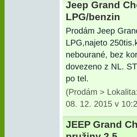
Jeep Grand Che
LPG/benzin
Prodám Jeep Grand
LPG,najeto 250tis.
nebourané, bez kor
dovezeno z NL. STK
po tel.
(Prodám > Lokalit
08. 12. 2015 v 10:
JEEP Grand Che
pružiny 2,5