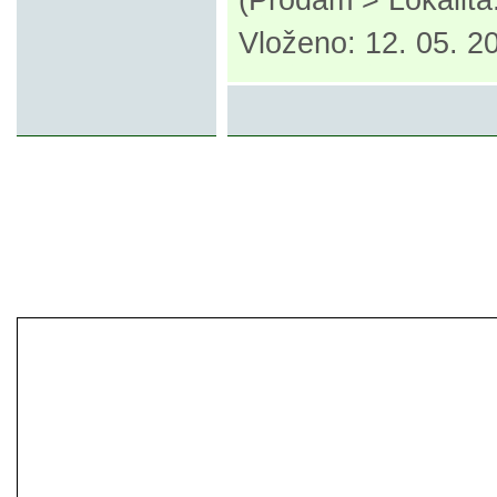
(Prodám > Lokalita
Vloženo: 12. 05. 2
© 2007-2013 inzerce².cz | inzerc
inzeráty, koupím, prodám, vymě
inze