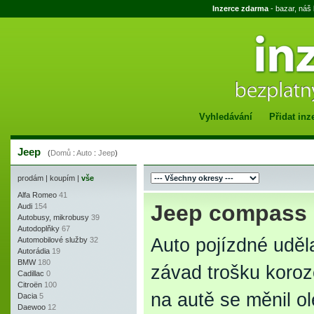
Inzerce zdarma
- bazar, náš
Vyhledávání
Přidat inz
Jeep
(
Domů
:
Auto
:
Jeep
)
prodám
|
koupím
|
vše
Alfa Romeo
41
Jeep compass 
Audi
154
Autobusy, mikrobusy
39
Autodoplňky
67
Auto pojízdné udě
Automobilové služby
32
Autorádia
19
BMW
180
závad trošku koroze
Cadillac
0
Citroën
100
na autě se měnil o
Dacia
5
Daewoo
12