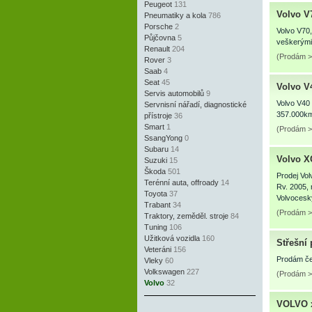
Peugeot
131
Volvo V
Pneumatiky a kola
786
Porsche
2
Volvo V70,
Půjčovna
5
veškerými 
Renault
204
(Prodám >
Rover
3
Saab
4
Seat
45
Volvo V
Servis automobilů
9
Volvo V40 
Servnisní nářadí, diagnostické
357.000km
přístroje
36
Smart
1
(Prodám >
SsangYong
0
Subaru
14
Volvo X
Suzuki
15
Škoda
501
Prodej Vol
Terénní auta, offroady
14
Rv. 2005, 
Toyota
37
Volvocesk
Trabant
34
(Prodám >
Traktory, zeměděl. stroje
84
Tuning
106
Užitková vozidla
160
Střešní
Veteráni
156
Prodám če
Vleky
60
Volkswagen
227
(Prodám >
Volvo
32
VOLVO 