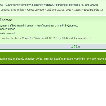
 P 1800 velmi vyjimecny a ojedinely veteran. Podrobnejsi informace tel. 608 909203
 Lokalita: Brno-město >
Cena: 244000
> Vloženo: 22. 03. 2013 v 16:35 >
detail inzerátu…
)
í pomoc
ynem v tíživé finanční situaci - Prosí hodné lidi o finanční výpomoc.
5806103/0800
 vaší pomoci!
Lokalita: Teplice >
Cena: ?
> Vloženo: 20. 02. 2013 v 16:42 >
detail inzerátu…
)
1
2
3
»
zdarma, bazar, bazoš, annonce, avízo, inzeráty, koupím, prodám, vyměním |
PrivacyPolicy.cz