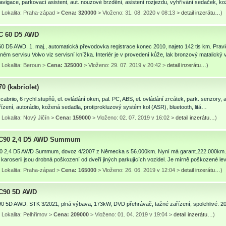
avigace, parkovací asistent, aut. nouzové brzdění, asistent rozjezdu, vyhřívání sedaček, 
 Lokalita: Praha-západ >
Cena: 320000
> Vloženo: 31. 08. 2020 v 08:13 >
detail inzerátu…
)
C 60 D5 AWD
0 D5 AWD, 1. maj., automatická převodovka registrace konec 2010, najeto 142 tis km. Prav
ném servisu Volvo viz servisní knížka. Interiér je v provedení kůže, lak bronzový matalick
 Lokalita: Beroun >
Cena: 325000
> Vloženo: 29. 07. 2019 v 20:42 >
detail inzerátu…
)
0 (kabriolet)
cabriio, 6 rychl.stupňů, el. ovládání oken, pal. PC, ABS, el. ovládání zrcátek, park. senzory,
řízení, autorádio, kožená sedadla, protiprokluzový systém kol (ASR), bluetooth, litá…
Lokalita: Nový Jičín >
Cena: 159000
> Vloženo: 02. 07. 2019 v 16:02 >
detail inzerátu…
)
XC90 2,4 D5 AWD Summum
0 2,4 D5 AWD Summum, dovoz 4/2007 z Německa s 56.000km. Nyní má garant.222.000km. V
 karoserii jsou drobná poškození od dveří jiných parkujících vozidel. Je mírně poškozené l
 Lokalita: Praha-západ >
Cena: 165000
> Vloženo: 26. 06. 2019 v 12:04 >
detail inzerátu…
)
XC90 5D AWD
90 5D AWD, STK 3/2021, plná výbava, 173kW, DVD přehrávač, tažné zařízení, spolehlivé. 2
Lokalita: Pelhřimov >
Cena: 209000
> Vloženo: 01. 04. 2019 v 19:04 >
detail inzerátu…
)