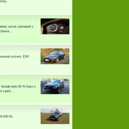
kožený…
idelný servis výhradně v
ý výbava…
 automat.svícení, ESP,
ozidlo bylo 65 % času v
evé zadní…
09.000 Kč.