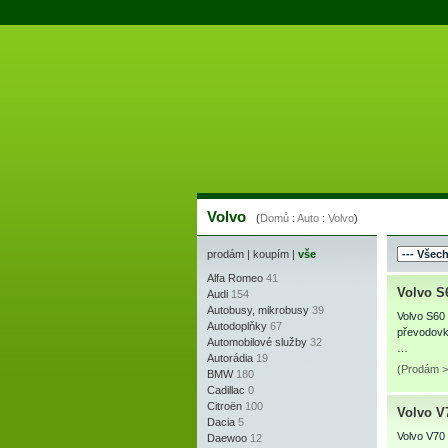
Volvo
(
Domů
:
Auto
:
Volvo
)
prodám
|
koupím
|
vše
Alfa Romeo
41
Volvo S6
Audi
154
Autobusy, mikrobusy
39
Volvo S60
Autodoplňky
67
převodovk
Automobilové služby
32
…
Autorádia
19
(Prodám >
BMW
180
Cadillac
0
Citroën
100
Volvo V
Dacia
5
Volvo V70
Daewoo
12