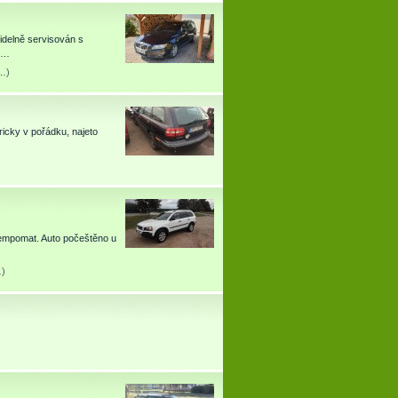
idelně servisován s
t,…
u…
)
ricky v pořádku, najeto
 tempomat. Auto počeštěno u
…
)