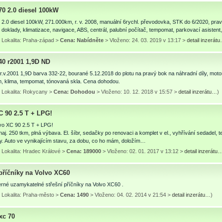
70 2.0 diesel 100kW
 2.0 diesel 100kW, 271.000km, r. v. 2008, manuální 6rychl. převodovka, STK do 6/2020, prav
doklady, klimatizace, navigace, ABS, centrál, palubní počítač, tempomat, parkovací asisten
 Lokalita: Praha-západ >
Cena: Nabídněte
> Vloženo: 24. 03. 2019 v 13:17 >
detail inzerát
40 r2001 1,9D ND
r.v.2001 1,9D barva 332-22, bourané 5.12.2018 do plotu na pravý bok na náhradní díly, moto
, klima, tempomat, tónovaná skla. Cena dohodou.
 Lokalita: Rokycany >
Cena: Dohodou
> Vloženo: 10. 12. 2018 v 15:57 >
detail inzerátu…
)
C 90 2.5 T + LPG!
vo XC 90 2.5 T + LPG!
naj. 250 tkm, plná výbava. El. šíbr, sedačky po renovaci a komplet v el., vyhřívání sedadel,
y. Auto ve vynikajícím stavu, za dobu, co ho mám, doložím…
 Lokalita: Hradec Králové >
Cena: 189000
> Vloženo: 02. 01. 2017 v 13:12 >
detail inzerátu
 příčníky na Volvo XC60
rné uzamykatelné střešní příčníky na Volvo XC60 .
 Lokalita: Praha-město >
Cena: 1490
> Vloženo: 04. 02. 2014 v 21:54 >
detail inzerátu…
)
xc 70