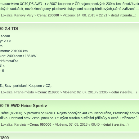
o auto:Volvo XC70,D5,AWD...r.v.2007-koupeno v ČR,najeto poctivých 230tis.km, šesti\"kval
telných sedaček, nové zimní gumy-plechové disky+letní na orig.hliníkových,tažné zařízení,…
Lokalita: Karlovy Vary >
Cena: 230000
> Vloženo: 14. 08. 2013 v 22:21 >
detail inzerátu…
)
60 2.4 TDI
: sedan
y: 2008
ta
ometru: 201000 km
kon: 2400 ccm / 136 kW
drá metalíza
014
: 5
a
1, Stav: perfektní, Koupeno v CZ,…
 Lokalita: Praha-město >
Cena: 219900
> Vloženo: 02. 07. 2013 v 23:05 >
detail inzerátu…
)
60 T6 AWD Heico Sportiv
 série (86/100). V provozu od 5/2011. Najeto necelých 40t.km. Nebouráno, Pravidelný servi
nížka. Perfektní stav. Zimní pneu na 17" litých discích a střešní příčníky v ceně. Pořizovací
Lokalita: Karviná >
Cena: 950000
> Vloženo: 07. 05. 2013 v 09:40 >
detail inzerátu…
)
 1800