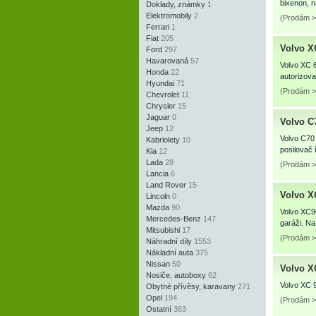
bixenon, n
Doklady, známky
1
Elektromobily
2
(Prodám >
Ferrari
1
Fiat
205
Volvo X
Ford
297
Havarovaná
57
Volvo XC 6
Honda
22
autorizova
Hyundai
71
(Prodám >
Chevrolet
11
Chrysler
15
Jaguar
0
Volvo C7
Jeep
12
Volvo C70 
Kabriolety
10
posilovač 
Kia
12
Lada
28
(Prodám > 
Lancia
6
Land Rover
15
Volvo 
Lincoln
0
Mazda
90
Volvo XC9
Mercedes-Benz
147
garáži. Na
Mitsubishi
17
(Prodám >
Náhradní díly
1553
Nákladní auta
375
Nissan
50
Volvo 
Nosiče, autoboxy
62
Volvo XC 
Obytné přívěsy, karavany
271
Opel
194
(Prodám > 
Ostatní
363