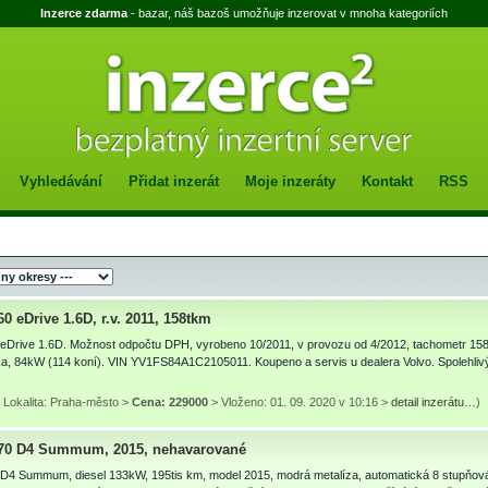
Inzerce zdarma
- bazar, náš bazoš umožňuje inzerovat v mnoha kategoriích
Vyhledávání
Přidat inzerát
Moje inzeráty
Kontakt
RSS
0 eDrive 1.6D, r.v. 2011, 158tkm
 eDrive 1.6D. Možnost odpočtu DPH, vyrobeno 10/2011, v provozu od 4/2012, tachometr 158
a, 84kW (114 koní). VIN YV1FS84A1C2105011. Koupeno a servis u dealera Volvo. Spolehlivý
 Lokalita: Praha-město >
Cena: 229000
> Vloženo: 01. 09. 2020 v 10:16 >
detail inzerátu…
)
70 D4 Summum, 2015, nehavarované
 D4 Summum, diesel 133kW, 195tis km, model 2015, modrá metalíza, automatická 8 stupňo