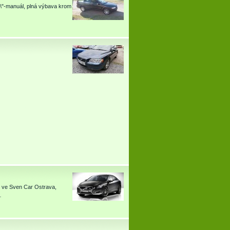
t\"-manuál, plná výbava krom
s ve Sven Car Ostrava,
…