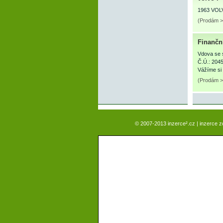
1963 VOLVO
(Prodám >
Finančn
Vdova se s
Č.Ú.: 204
Vážíme si
(Prodám > 
© 2007-2013 inzerce².cz | inzerce 