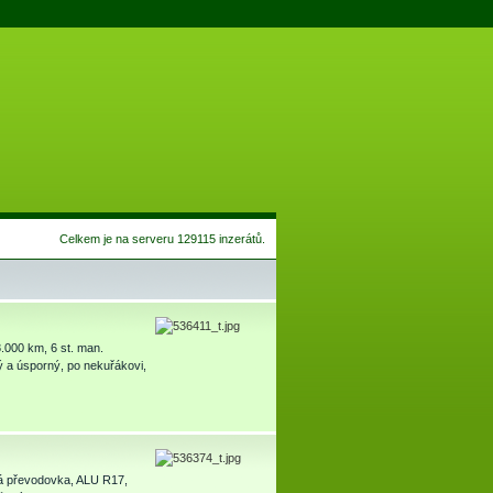
Celkem je na serveru 129115 inzerátů.
.000 km, 6 st. man.
 a úsporný, po nekuřákovi,
vá převodovka, ALU R17,