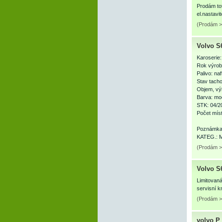
Prodám tot
el.nastavi
(Prodám > 
Volvo S
Karoserie
Rok výrob
Palivo: naf
Stav tach
Objem, vý
Barva: mo
STK: 04/2
Počet míst
Poznámk
KATEG.: M
(Prodám >
Volvo S
Limitovaná
servisní k
(Prodám > 
volvo P