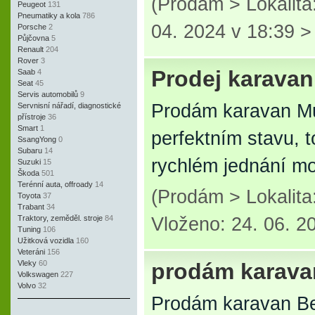
(Prodám > Lokalit
Peugeot
131
Pneumatiky a kola
786
04. 2024 v 18:39 
Porsche
2
Půjčovna
5
Renault
204
Rover
3
Prodej karava
Saab
4
Seat
45
Servis automobilů
9
Prodám karavan Mu
Servnisní nářadí, diagnostické
přístroje
36
Smart
1
perfektním stavu, 
SsangYong
0
Subaru
14
rychlém jednání mo
Suzuki
15
Škoda
501
Terénní auta, offroady
14
(Prodám > Lokalit
Toyota
37
Trabant
34
Traktory, zeměděl. stroje
84
Vloženo: 24. 06. 2
Tuning
106
Užitková vozidla
160
Veteráni
156
Vleky
60
prodám karava
Volkswagen
227
Volvo
32
Prodám karavan Be