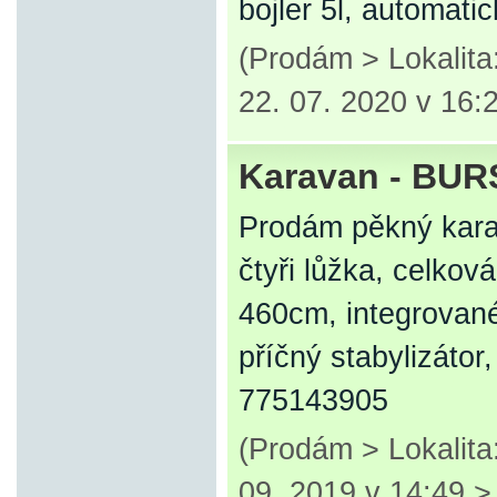
bojler 5l, automati
(Prodám > Lokalita
22. 07. 2020 v 16:
Karavan - BUR
Prodám pěkný kar
čtyři lůžka, celkov
460cm, integrované 
příčný stabylizáto
775143905
(Prodám > Lokalita
09. 2019 v 14:49 