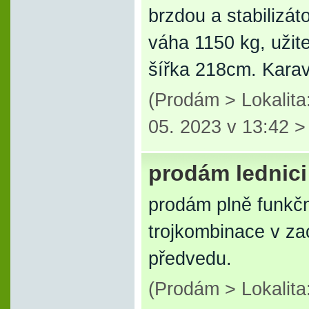
brzdou a stabilizát
váha 1150 kg, užit
šířka 218cm. Kara
(Prodám > Lokalit
05. 2023 v 13:42 
prodám lednici
prodám plně funkčn
trojkombinace v za
předvedu.
(Prodám > Lokalit