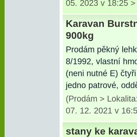
05. 2023 v 18:25 
Karavan Burstn
900kg
Prodám pěkný lehký
8/1992, vlastní hm
(neni nutné E) čtyř
jedno patrové, odd
(Prodám > Lokalita
07. 12. 2021 v 16:
stany ke kara