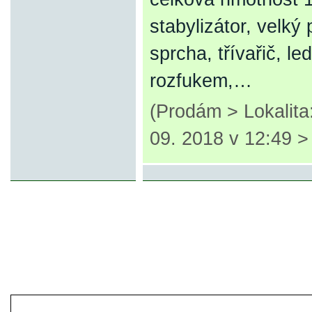
stabylizátor, velký
sprcha, třívařič, l
rozfukem,…
(Prodám > Lokalita
09. 2018 v 12:49 
© 2007-2013 inzerce².cz | inzerc
inzeráty, koupím, prodám, vymě
inze