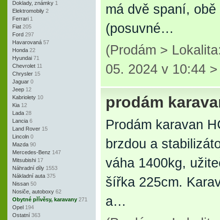
Doklady, známky
1
má dvě spaní, obě r
Elektromobily
2
Ferrari
1
(posuvné…
Fiat
205
Ford
297
Havarovaná
57
(Prodám > Lokalit
Honda
22
Hyundai
71
05. 2024 v 10:44 
Chevrolet
11
Chrysler
15
Jaguar
0
Jeep
12
prodám karav
Kabriolety
10
Kia
12
Lada
28
Prodám karavan H
Lancia
6
Land Rover
15
Lincoln
0
brzdou a stabilizá
Mazda
90
Mercedes-Benz
147
váha 1400kg, užite
Mitsubishi
17
Náhradní díly
1553
Nákladní auta
375
šířka 225cm. Karav
Nissan
50
Nosiče, autoboxy
62
a…
Obytné přívěsy, karavany
271
Opel
194
Ostatní
363