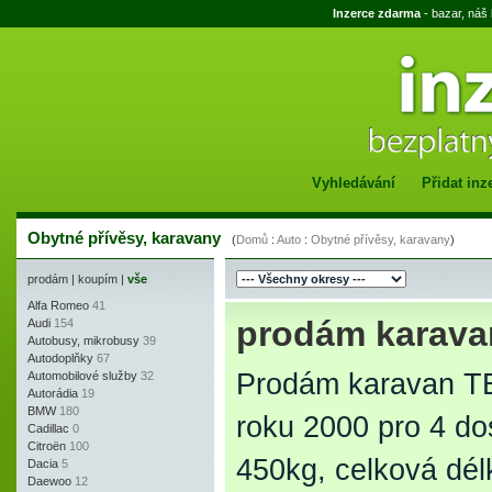
Inzerce zdarma
- bazar, náš
Vyhledávání
Přidat inz
Obytné přívěsy, karavany
(
Domů
:
Auto
:
Obytné přívěsy, karavany
)
prodám
|
koupím
|
vše
Alfa Romeo
41
prodám karava
Audi
154
Autobusy, mikrobusy
39
Autodoplňky
67
Prodám karavan TE
Automobilové služby
32
Autorádia
19
BMW
180
roku 2000 pro 4 do
Cadillac
0
Citroën
100
450kg, celková dé
Dacia
5
Daewoo
12