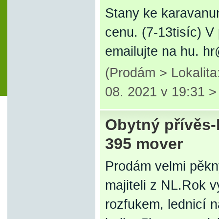
Stany ke karavanum
cenu. (7-13tisíc) 
emailujte na hu. hr
(Prodám > Lokalit
08. 2021 v 19:31 
Obytný přívěs-
395 mover
Prodám velmi pěkný
majiteli z NL.Rok 
rozfukem, lednicí n