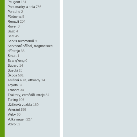
Peugeot
131
Pneumatiky a kola
786
Porsche
2
Půjčovna
5
Renault
204
Rover
3
Saab
4
Seat
45
Servis automobilů
9
Servnisní nářadí, diagnostické
přístroje
36
Smart
1
SsangYong
0
Subaru
14
Suzuki
15
Škoda
501
Terénní auta, offroady
14
Toyota
37
Trabant
34
Traktory, zeměděl. stroje
84
Tuning
106
Užitková vozidla
160
Veteráni
156
Vleky
60
Volkswagen
227
Volvo
32