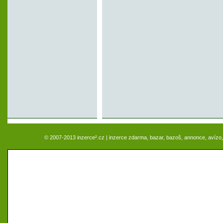
© 2007-2013 inzerce².cz | inzerce zdarma, bazar, bazoš, annonce, avízo