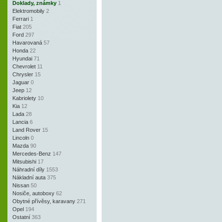
Doklady, známky
1
Elektromobily
2
Ferrari
1
Fiat
205
Ford
297
Havarovaná
57
Honda
22
Hyundai
71
Chevrolet
11
Chrysler
15
Jaguar
0
Jeep
12
Kabriolety
10
Kia
12
Lada
28
Lancia
6
Land Rover
15
Lincoln
0
Mazda
90
Mercedes-Benz
147
Mitsubishi
17
Náhradní díly
1553
Nákladní auta
375
Nissan
50
Nosiče, autoboxy
62
Obytné přívěsy, karavany
271
Opel
194
Ostatní
363