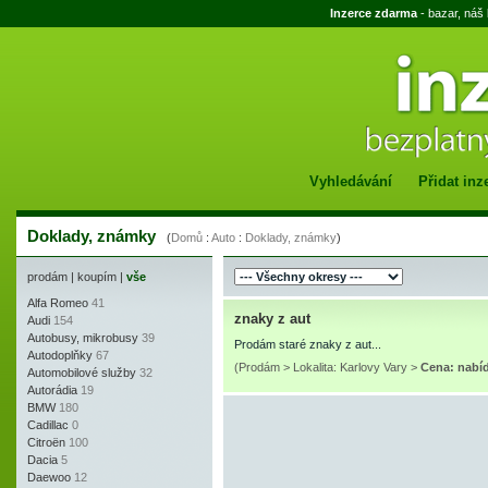
Inzerce zdarma
- bazar, náš
Vyhledávání
Přidat inz
Doklady, známky
(
Domů
:
Auto
:
Doklady, známky
)
prodám
|
koupím
|
vše
Alfa Romeo
41
znaky z aut
Audi
154
Autobusy, mikrobusy
39
Prodám staré znaky z aut...
Autodoplňky
67
(Prodám > Lokalita: Karlovy Vary >
Cena: nabí
Automobilové služby
32
Autorádia
19
BMW
180
Cadillac
0
Citroën
100
Dacia
5
Daewoo
12