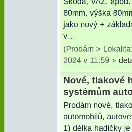
Škoda, VAZ, apod.
80mm, výška 80mm.
jako nový + základ
v…
(Prodám > Lokalita
2024 v 11:59 >
det
Nové, tlakové 
systémům auto
Prodám nové, tlak
automobilů, autove
1) délka hadičky j