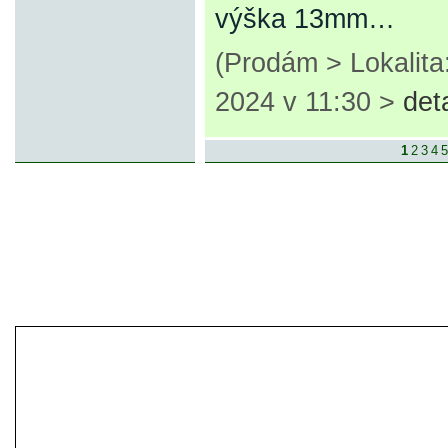
výška 13mm…
(Prodám > Lokalita
2024 v 11:30 >
det
1
2
3
4
5
© 2007-2013 inzerce².cz | inzerc
inzeráty, koupím, prodám, vymě
inze