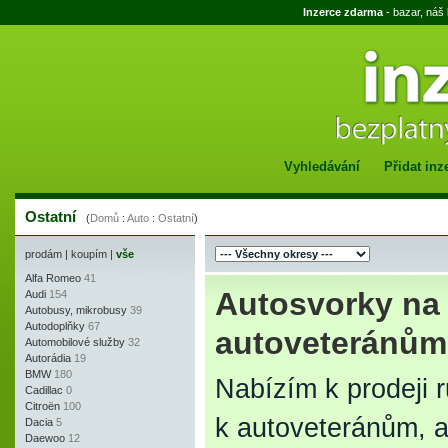
Inzerce zdarma
- bazar, náš
Vyhledávání
Přidat inz
Ostatní
(
Domů
:
Auto
:
Ostatní
)
prodám
|
koupím
|
vše
Alfa Romeo
41
Autosvorky na p
Audi
154
Autobusy, mikrobusy
39
Autodoplňky
67
autoveteránům
Automobilové služby
32
Autorádia
19
BMW
180
Nabízím k prodeji r
Cadillac
0
Citroën
100
k autoveteránům, a
Dacia
5
Daewoo
12