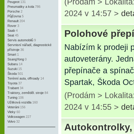
(Prodám > Lokalita
Peugeot
131
Pneumatiky a kola
786
2024 v 14:57 >
det
Porsche
2
Půjčovna
5
Renault
204
Rover
3
Polohové přepí
Saab
4
Seat
45
Servis automobilů
9
Nabízím k prodeji 
Servnisní nářadí, diagnostické
přístroje
36
Smart
1
autoveterány. Jedn
SsangYong
0
Subaru
14
přepínače a spínač
Suzuki
15
Škoda
501
Terénní auta, offroady
14
Spartak, Škoda Oc
Toyota
37
Trabant
34
Traktory, zeměděl. stroje
84
(Prodám > Lokalita
Tuning
106
Užitková vozidla
160
2024 v 14:55 >
det
Veteráni
156
Vleky
60
Volkswagen
227
Volvo
32
Autokontrolky,