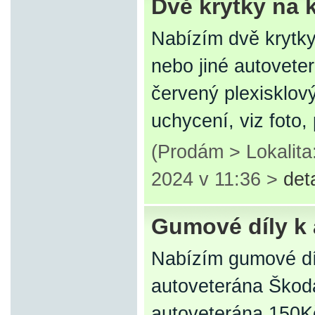
Dvě krytky na 
Nabízím dvě krytky
nebo jiné autoveter
červený plexisklov
uchycení, viz foto
(Prodám > Lokalita
2024 v 11:36 >
det
Gumové díly k
Nabízím gumové dí
autoveterána Škod
autoveterána 150K