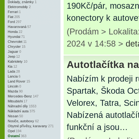
Doklady, známky
1
190Kč/pár, mosazn
Elektromobily
2
Ferrari
1
konectory k autov
Fiat
205
Ford
297
Havarovaná
57
(Prodám > Lokalita
Honda
22
Hyundai
71
2024 v 14:58 >
det
Chevrolet
11
Chrysler
15
Jaguar
0
Jeep
12
Autotlačítka n
Kabriolety
10
Kia
12
Lada
28
Nabízím k prodeji 
Lancia
6
Land Rover
15
Lincoln
0
Spartak, Škoda Oc
Mazda
90
Mercedes-Benz
147
Velorex, Tatra, Scin
Mitsubishi
17
Náhradní díly
1553
Nákladní auta
375
Nabízená autotlačí
Nissan
50
Nosiče, autoboxy
62
funkční a jsou…
Obytné přívěsy, karavany
271
Opel
194
Ostatní
363