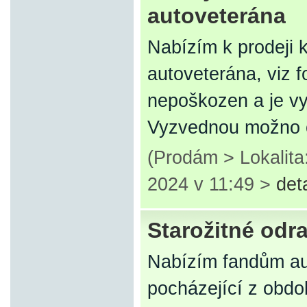
autoveterána
Nabízím k prodeji k
autoveterána, viz 
nepoškozen a je vyf
Vyzvednou možno 
(Prodám > Lokalita
2024 v 11:49 >
det
Starožitné odr
Nabízím fandům au
pocházející z obdo