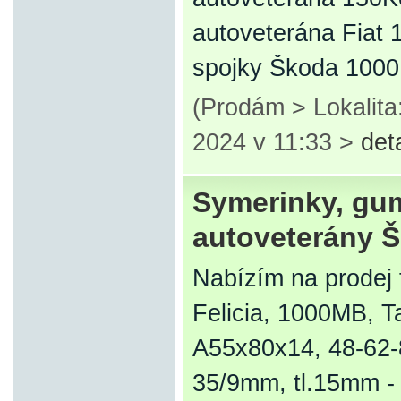
autoveterána Fiat 
spojky Škoda 10
(Prodám > Lokalita
2024 v 11:33 >
det
Symerinky, gum
autoveterány 
Nabízím na prodej 
Felicia, 1000MB, Ta
A55x80x14, 48-62-
35/9mm, tl.15mm -