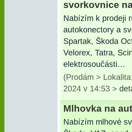
svorkovnice na
Nabízím k prodeji 
autokonectory a s
Spartak, Škoda Oc
Velorex, Tatra, Sci
elektrosoučásti…
(Prodám > Lokalita
2024 v 14:53 >
det
Mlhovka na au
Nabízím mlhové sv