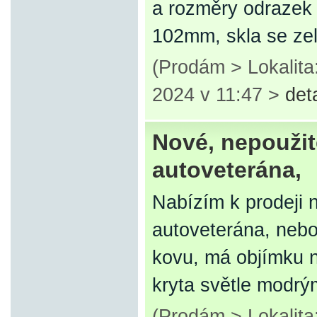
a rozměry odrazek 
102mm, skla se z
(Prodám > Lokalita
2024 v 11:47 >
det
Nové, nepoužit
autoveterána,
Nabízím k prodeji 
autoveterána, nebo
kovu, má objímku n
kryta světle modr
(Prodám > Lokalita