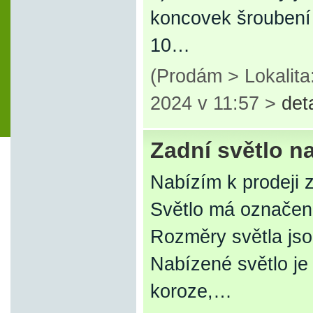
koncovek šroubení
10…
(Prodám > Lokalita
2024 v 11:57 >
det
Zadní světlo n
Nabízím k prodeji 
Světlo má označen
Rozměry světla js
Nabízené světlo j
koroze,…