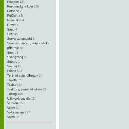
Peugeot
131
Pneumatiky a kola
786
Porsche
2
Půjčovna
5
Renault
204
Rover
3
Saab
4
Seat
45
Servis automobilů
9
Servnisní nářadí, diagnostické
přístroje
36
Smart
1
SsangYong
0
Subaru
14
Suzuki
15
Škoda
501
Terénní auta, offroady
14
Toyota
37
Trabant
34
Traktory, zeměděl. stroje
84
Tuning
106
Užitková vozidla
160
Veteráni
156
Vleky
60
Volkswagen
227
Volvo
32