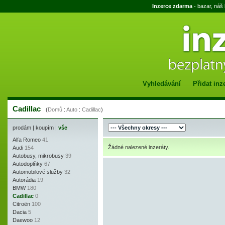
Inzerce zdarma
- bazar, náš
Vyhledávání
Přidat inz
Cadillac
(
Domů
:
Auto
:
Cadillac
)
prodám
|
koupím
|
vše
Alfa Romeo
41
Žádné nalezené inzeráty.
Audi
154
Autobusy, mikrobusy
39
Autodoplňky
67
Automobilové služby
32
Autorádia
19
BMW
180
Cadillac
0
Citroën
100
Dacia
5
Daewoo
12