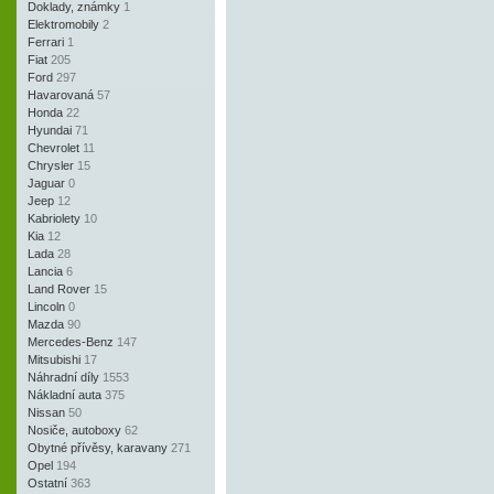
Doklady, známky
1
Elektromobily
2
Ferrari
1
Fiat
205
Ford
297
Havarovaná
57
Honda
22
Hyundai
71
Chevrolet
11
Chrysler
15
Jaguar
0
Jeep
12
Kabriolety
10
Kia
12
Lada
28
Lancia
6
Land Rover
15
Lincoln
0
Mazda
90
Mercedes-Benz
147
Mitsubishi
17
Náhradní díly
1553
Nákladní auta
375
Nissan
50
Nosiče, autoboxy
62
Obytné přívěsy, karavany
271
Opel
194
Ostatní
363