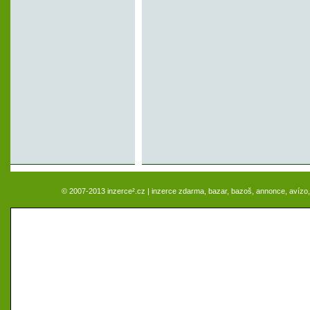
© 2007-2013 inzerce².cz | inzerce zdarma, bazar, bazoš, annonce, avízo