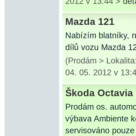
2012 v 13:44 >
det
Mazda 121
Nabízím blatníky, 
dílů vozu Mazda 1
(Prodám > Lokalit
04. 05. 2012 v 13:
Škoda Octavia 1
Prodám os. automob
výbava Ambiente k
servisováno pouze