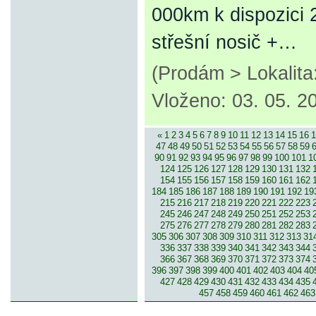
000km k dispozici 
střešní nosič +…
(Prodám > Lokalit
Vloženo: 03. 05. 2
«
1
2
3
4
5
6
7
8
9
10
11
12
13
14
15
16
1
47
48
49
50
51
52
53
54
55
56
57
58
59
90
91
92
93
94
95
96
97
98
99
100
101
1
124
125
126
127
128
129
130
131
132
154
155
156
157
158
159
160
161
162
184
185
186
187
188
189
190
191
192
19
215
216
217
218
219
220
221
222
223
245
246
247
248
249
250
251
252
253
275
276
277
278
279
280
281
282
283
305
306
307
308
309
310
311
312
313
31
336
337
338
339
340
341
342
343
344
366
367
368
369
370
371
372
373
374
396
397
398
399
400
401
402
403
404
40
427
428
429
430
431
432
433
434
435
457
458
459
460
461
462
463