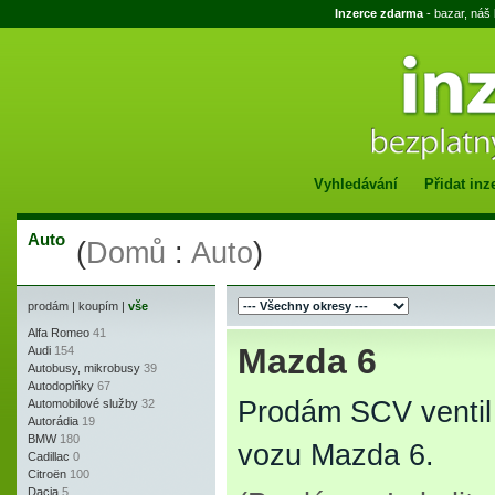
Inzerce zdarma
- bazar, náš
Vyhledávání
Přidat inz
Auto
(
Domů
:
Auto
)
prodám
|
koupím
|
vše
Alfa Romeo
41
Mazda 6
Audi
154
Autobusy, mikrobusy
39
Autodoplňky
67
Prodám SCV ventil 
Automobilové služby
32
Autorádia
19
BMW
180
vozu Mazda 6.
Cadillac
0
Citroën
100
Dacia
5