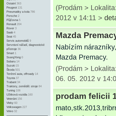
Ostatní
363
(Prodám > Lokalit
Peugeot
131
Pneumatiky a kola
786
2012 v 14:11 >
det
Porsche
2
Půjčovna
5
Renault
204
Rover
3
Mazda Premac
Saab
4
Seat
45
Servis automobilů
9
Servnisní nářadí, diagnostické
Nabízím nárazníky, 
přístroje
36
Smart
1
Mazda Premacy.
SsangYong
0
Subaru
14
Suzuki
15
(Prodám > Lokalit
Škoda
501
Terénní auta, offroady
14
06. 05. 2012 v 14:
Toyota
37
Trabant
34
Traktory, zeměděl. stroje
84
Tuning
106
prodam felicii 
Užitková vozidla
160
Veteráni
156
Vleky
60
mato,stk.2013,tribrn
Volkswagen
227
Volvo
32