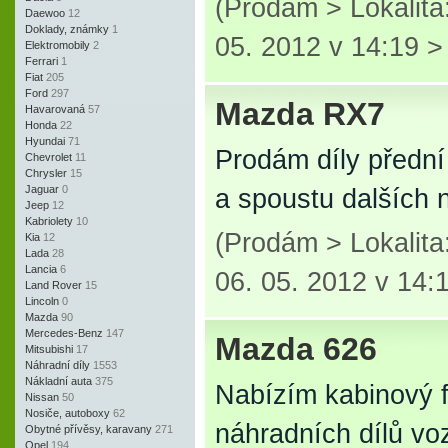
(Prodám > Lokalit
Daewoo
12
Doklady, známky
1
05. 2012 v 14:19 
Elektromobily
2
Ferrari
1
Fiat
205
Ford
297
Mazda RX7
Havarovaná
57
Honda
22
Hyundai
71
Prodám díly předn
Chevrolet
11
Chrysler
15
Jaguar
0
a spoustu dalších 
Jeep
12
Kabriolety
10
(Prodám > Lokalit
Kia
12
Lada
28
Lancia
6
06. 05. 2012 v 14:
Land Rover
15
Lincoln
0
Mazda
90
Mercedes-Benz
147
Mazda 626
Mitsubishi
17
Náhradní díly
1553
Nákladní auta
375
Nabízím kabinový fil
Nissan
50
Nosiče, autoboxy
62
náhradních dílů v
Obytné přívěsy, karavany
271
Opel
194