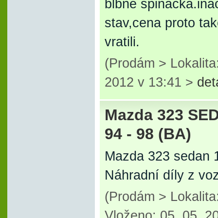
blbne spinacka.ina
stav,cena proto tak
vratili.
(Prodám > Lokalita
2012 v 13:41 >
det
Mazda 323 SEDAN
94 - 98 (BA)
Mazda 323 sedan 1.3
Náhradní díly z voz
(Prodám > Lokalit
Vloženo: 05. 05. 2