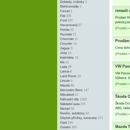
Doklady, známky
1
Elektromobily
2
renault 
Ferrari
1
Fiat
205
Prodam Ren
Ford
297
poloosy,te
Havarovaná
57
(Prodám > 
Honda
22
Hyundai
71
Chevrolet
11
Prodám t
Chrysler
15
Cena doho
Jaguar
0
Jeep
12
(Prodám > 
Kabriolety
10
Kia
12
VW Passa
Lada
28
Lancia
6
VW Passat 
Land Rover
15
Výbava: 10
Lincoln
0
(Prodám > 
Mazda
90
Mercedes-Benz
147
Mitsubishi
17
Škoda Oc
Náhradní díly
1553
Škoda Octa
Nákladní auta
375
ABS, rádio
Nissan
50
Nosiče, autoboxy
62
(Prodám >
Obytné přívěsy, karavany
271
Opel
194
Mazda T
Ostatní
363