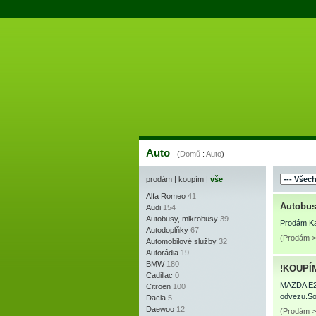
Auto
(
Domů
:
Auto
)
prodám
|
koupím
|
vše
Alfa Romeo
41
Autobus
Audi
154
Autobusy, mikrobusy
39
Prodám Ka
Autodoplňky
67
(Prodám >
Automobilové služby
32
Autorádia
19
BMW
180
!KOUPÍ
Cadillac
0
MAZDA E22
Citroën
100
odvezu.Sol
Dacia
5
Daewoo
12
(Prodám >