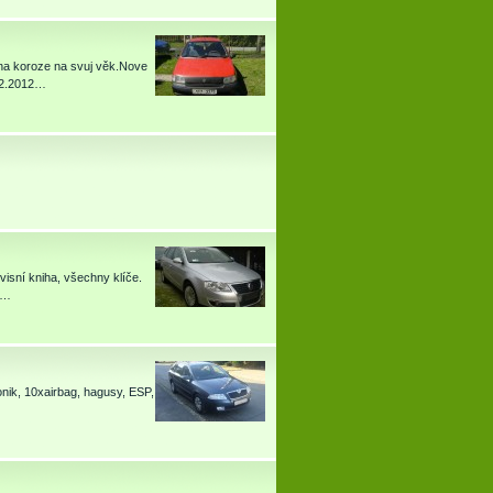
rna koroze na svuj věk.Nove
1.2.2012…
visní kniha, všechny klíče.
ní…
onik, 10xairbag, hagusy, ESP,