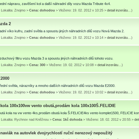
dní nápravu, zavěšení kol a další náhradní díly vozu Mazda Tribute 4x4.
 Lokalita: Znojmo >
Cena: dohodou
> Vloženo: 19. 02. 2012 v 10:25 >
detail inzerátu…
)
zda 2
dní víko kufru, zadní světla a spoustu jiných náhradních dílů vozu Nová Mazda 2.
 Lokalita: Znojmo >
Cena: dohodou
> Vloženo: 19. 02. 2012 v 10:14 >
detail inzerátu…
)
duchový filtru vozu Mazda 3 a spoustu jiných náhradních dílů tohoto vozu.
 Lokalita: Znojmo >
Cena: 300
> Vloženo: 19. 02. 2012 v 10:08 >
detail inzerátu…
)
E2000
řední světla, nárazníky a mnoho dalších náhradních dílů vozu Mazda E2000.
 Lokalita: Znojmo >
Cena: dohodou
> Vloženo: 19. 02. 2012 v 10:02 >
detail inzerátu…
)
kola 100x100vw vento obutá,prodám kola 100x100Š.FELIDIE
utá kola na vw vento 4ks,prodám obutá kola Š.FELICIE4ks vento komplet1500, FELICIE kom
 Lokalita: Rychnov nad Kněžnou >
Cena: 1kč dohoda
> Vloženo: 18. 02. 2012 v 20:55 >
det
naviák na autovlek dvojrychlostí ruční nerezový nepoužitý