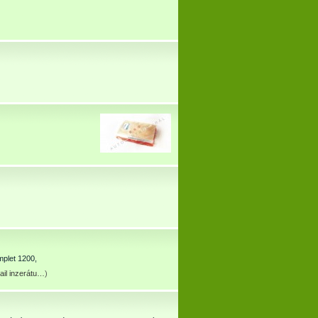
plet 1200,
ail inzerátu…
)