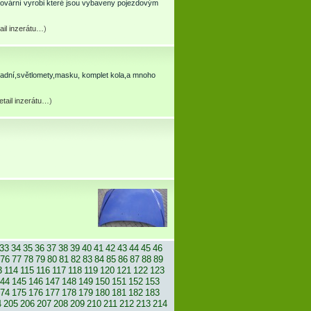
 tovární vyrobi které jsou vybaveny pojezdovým
ail inzerátu…
)
 zadní,světlomety,masku, komplet kola,a mnoho
etail inzerátu…
)
33
34
35
36
37
38
39
40
41
42
43
44
45
46
76
77
78
79
80
81
82
83
84
85
86
87
88
89
3
114
115
116
117
118
119
120
121
122
123
44
145
146
147
148
149
150
151
152
153
74
175
176
177
178
179
180
181
182
183
4
205
206
207
208
209
210
211
212
213
214