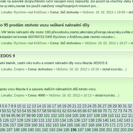
iak na autovlek dvojrychlostní ruční navýjení nový nepoužitý ,lze použít na všechny vleky
na oj vleku,naviak lze použít naložený vnepřístupných místech pro…
 Lokalita: Rychnov nad Kněžnou >
Cena: 1kč dohoda
> Vloženo: 18. 02. 2012 v 19:09 >
det
o 95 prodám stohoto vozu veškeré nahradní díly
VW Vento náhradní díly motor 19D,převodovku,starter,alternátor,přístroje,nárazniky,světla
lu kdoptání tel kontak 603784723 OKR.Rychnov n.Kněžnou,dale vtomto rossahu i…
 Lokalita: Rychnov nad Kněžnou >
Cena: 1kč dohodou
> Vloženo: 18. 02. 2012 v 18:27 >
d
XEDOS 9
ní blatník, zadní víko kufru a ostatní náhradní díly vozu Mazda XEDOS 9.
 Lokalita: Znojmo >
Cena: dohodou
> Vloženo: 16. 02. 2012 v 10:18 >
detail inzerátu…
)
potu vozu Mazda 6 a spoustu dalších náhradních dílů tohoto vozu.
 Lokalita: Znojmo >
Cena: 4000
> Vloženo: 16. 02. 2012 v 10:13 >
detail inzerátu…
)
4
5
6
7
8
9
10
11
12
13
14
15
16
17
18
19
20
21
22
23
24
25
26
27
28
29
30
31
32
9
50
51
52
53
54
55
56
57
58
59
60
61
62
63
64
65
66
67
68
69
70
71
72
73
74
75
2
93
94
95
96
97
98
99
100
101
102
103
104
105
106
107
108
109
110
111
112
11
5
126
127
128
129
130
131
132
133
134
135
136
137
138
139
140
141
142
143
1
5
156
157
158
159
160
161
162
163
164
165
166
167
168
169
170
171
172
173
1
186
187
188
189
190
191
192
193
194
195
196
197
198
199
200
201
202
203
20