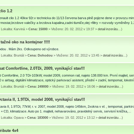
clio 1.2
ault clio 1.2 40kw 92r.v technicka do 11/13 červena barva plně pojizne dene v provozu mi
rmostat,brzdove valečky a brzdova kapalina,zadni tlumiče,olej +filtry + rozvody vyměněny 
Lokalita: Karviná >
Cena: 15000
> Vloženo: 20. 02. 2012 v 19:37 >
detail inzerátu…
)
ažné oko na kontejner !!!!!
dou . Mám 2ks. Odkoupeno od výrobce.
Lokalita: Bruntál >
Cena: Dohodou
> Vloženo: 20. 02. 2012 v 13:45 >
detail inzerátu…
)
t Comfortline, 2.0TDi, 2009, vynikající stav!!!
Comfortline, 2.0 TDi-103kW, model 2009, common rail, najeto 138.000 km. První majitel, ser
 x airbag, digitální klimatizace, optický parkovací asistent, přední + zadní, tempomat, loket
Lokalita: Bruntál >
Cena: 249000
> Vloženo: 19. 02. 2012 v 16:06 >
detail inzerátu…
)
tavia II, 1.9TDi, model 2008, vynikající stav!!!
via II, 1.9TDi, 77kW, r. v. 2007, model 2008, najeto 145tkm, 2xokna v el. , tempomat, parktr
 + CD, klimatizace. Auto po 1. majiteli, nehavarováno, pravidelný servis, servisní kniížka,…
 Lokalita: Opava >
Cena: 183000
> Vloženo: 19. 02. 2012 v 13:12 >
detail inzerátu…
)
ribute 4x4