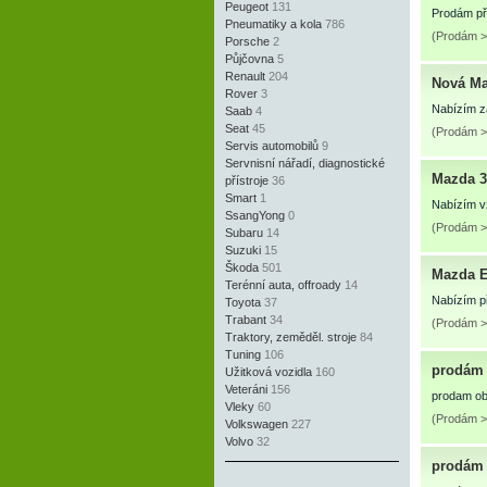
Peugeot
131
Prodám pře
Pneumatiky a kola
786
(Prodám >
Porsche
2
Půjčovna
5
Renault
204
Nová Ma
Rover
3
Nabízím za
Saab
4
Seat
45
(Prodám >
Servis automobilů
9
Servnisní nářadí, diagnostické
Mazda 3
přístroje
36
Smart
1
Nabízím vz
SsangYong
0
(Prodám >
Subaru
14
Suzuki
15
Škoda
501
Mazda 
Terénní auta, offroady
14
Nabízím p
Toyota
37
Trabant
34
(Prodám >
Traktory, zeměděl. stroje
84
Tuning
106
prodám 
Užitková vozidla
160
Veteráni
156
prodam ob
Vleky
60
(Prodám >
Volkswagen
227
Volvo
32
prodám 