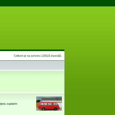
Celkem je na serveru 129115 inzerátů.
jedu zaplatím