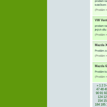
prodám nav
kolečkem 
(Prodám >
VW Vent
prodam na 
jiných dí
(Prodám >
Mazda 
Prodám zad
(Prodám >
Mazda 6
Prodám ka
(Prodám >
«
1
2
3
47
48
4
90
91
9
124
12
154
15
184
185