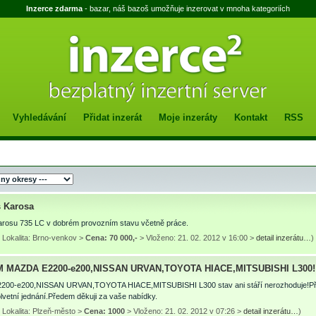
Inzerce zdarma
- bazar, náš bazoš umožňuje inzerovat v mnoha kategoriích
Vyhledávání
Přidat inzerát
Moje inzeráty
Kontakt
RSS
 Karosa
rosu 735 LC v dobrém provozním stavu včetně práce.
 Lokalita: Brno-venkov >
Cena: 70 000,-
> Vloženo: 21. 02. 2012 v 16:00 >
detail inzerátu…
)
M MAZDA E2200-e200,NISSAN URVAN,TOYOTA HIACE,MITSUBISHI L300!
00-e200,NISSAN URVAN,TOYOTA HIACE,MITSUBISHI L300 stav ani stáří nerozhoduje!Při
vetní jednání.Předem děkuji za vaše nabídky.
 Lokalita: Plzeň-město >
Cena: 1000
> Vloženo: 21. 02. 2012 v 07:26 >
detail inzerátu…
)