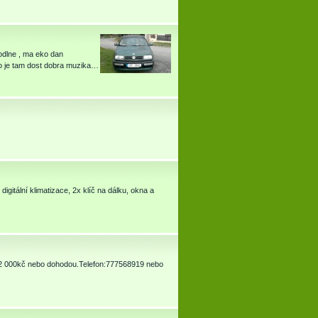
odlne , ma eko dan
to je tam dost dobra muzika…
gitální klimatizace, 2x klíč na dálku, okna a
2 000kč nebo dohodou.Telefon:777568919 nebo