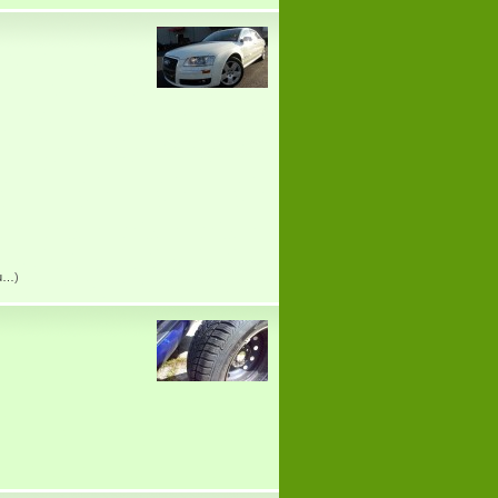
tu…
)