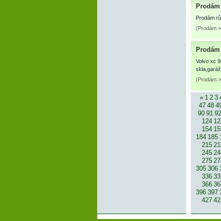
Prodám 
Prodám rů
(Prodám >
Prodám 
Volvo xc 9
skla,garáž
(Prodám >
«
1
2
3
47
48
4
90
91
9
124
12
154
15
184
185
215
21
245
24
275
27
305
306
336
33
366
36
396
397
427
42