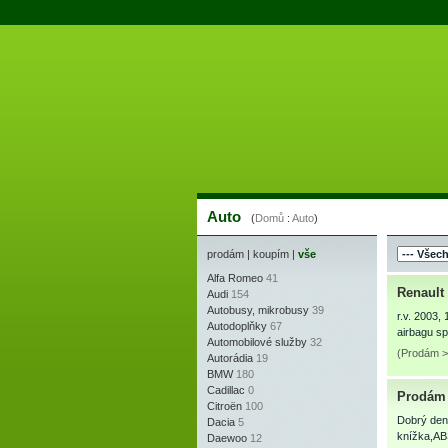
Auto
(
Domů
:
Auto
)
prodám
|
koupím
|
vše
Alfa Romeo
41
Renault
Audi
154
Autobusy, mikrobusy
39
r.v. 2003,
Autodoplňky
67
airbagu spo
Automobilové služby
32
(Prodám >
Autorádia
19
BMW
180
Cadillac
0
Prodám 
Citroën
100
Dobrý den 
Dacia
5
knížka,ABS
Daewoo
12