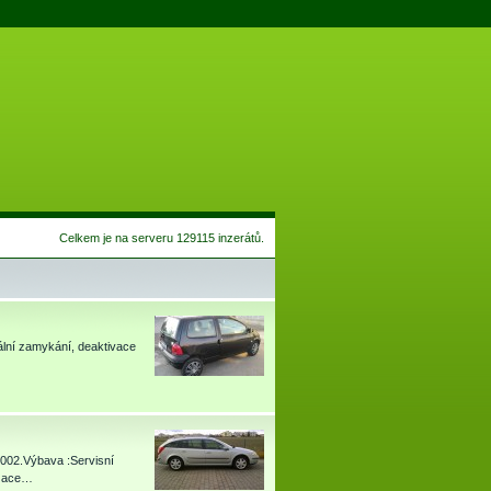
Celkem je na serveru 129115 inzerátů.
rální zamykání, deaktivace
2002.Výbava :Servisní
izace…