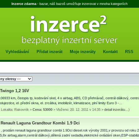
Inzerce zdarma
- bazar, náš bazoš umožňuje inzerovat v mnoha kategoriích
Vyhledávání
Přidat inzerát
Moje inzeráty
Kontakt
RSS
 Twingo 1,2 16V
 106933 km, čistopis tp, kodování skel, 4 x airbag, ABS, CD přehrávač, centrál dálkový, cent
lujezdce, el. přední okna, el. zrcátka, imobilizér, klimatizace, plní limity Euro 3 -…
 Lokalita: Rakovník >
Cena: 53000
> Vloženo: 20. 12. 2011 v 14:35 >
detail inzerátu…
)
Renault Laguna Grandtour Kombi 1.9 Dci
, prodám renault laguna grandtour combi 1.9Dci diesel.rok výroby 2001,v provozu od roku 
,8x airbag,alarm,centrál dálkový,dělená zadní sedadla,elektrické ovládání oken,ESP-stabil