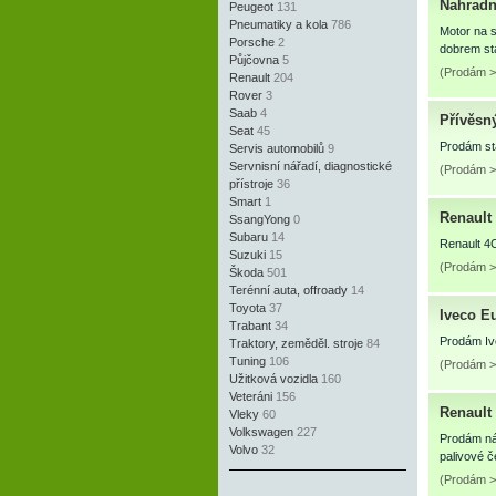
Nahradni
Peugeot
131
Pneumatiky a kola
786
Motor na s
Porsche
2
dobrem st
Půjčovna
5
(Prodám > 
Renault
204
Rover
3
Saab
4
Přívěsn
Seat
45
Prodám sta
Servis automobilů
9
Servnisní nářadí, diagnostické
(Prodám >
přístroje
36
Smart
1
Renault
SsangYong
0
Subaru
14
Renault 4
Suzuki
15
(Prodám > 
Škoda
501
Terénní auta, offroady
14
Toyota
37
Iveco E
Trabant
34
Prodám Iv
Traktory, zeměděl. stroje
84
Tuning
106
(Prodám >
Užitková vozidla
160
Veteráni
156
Renault
Vleky
60
Volkswagen
227
Prodám náh
Volvo
32
palivové č
(Prodám >