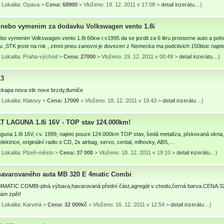
 Lokalita: Opava >
Cena: 68900
> Vloženo: 19. 12. 2011 v 17:08 >
detail inzerátu…
)
nebo vymenim za dodavku Volkswagen vento 1.8i
o vymenim Volkswagen vento 1.8i 66kw r.v1995 da se jezdit za 6 litru prostorne auto a poh
 ,STK jeste na rok , zimni pneu zanovni je dovezen z Nemecka ma podctivich 150tisic naje
 Lokalita: Praha-východ >
Cena: 27000
> Vloženo: 19. 12. 2011 v 00:49 >
detail inzerátu…
)
13
ckapa nova stk nove brzdy,tlumiče
Lokalita: Klatovy >
Cena: 17000
> Vloženo: 18. 12. 2011 v 19:43 >
detail inzerátu…
)
 LAGUNA 1.8i 16V - TOP stav 124.000km!
guna 1.8i 16V, r.v. 1999, najeto pouze 124.000km TOP stav, šedá metalíza, pískovaná okna, di
elektrice, originální radio s CD, 2x airbag, servo, cental, mlhovky, ABS,…
 Lokalita: Plzeň-město >
Cena: 37 000
> Vloženo: 18. 12. 2011 v 19:10 >
detail inzerátu…
)
havarovaného auta MB 320 E 4matic Combi
4MATIC COMBI-plná výbava,havarovaná přední část,agregát v chodu,černá barva.CENA:3
ám zpět!
Lokalita: Karviná >
Cena: 32 000kč
> Vloženo: 16. 12. 2011 v 12:54 >
detail inzerátu…
)