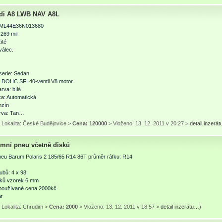
di A8 LWB NAV A8L
ML44E36N013680
.269 mil
ité
válec.
serie: Sedan
l DOHC SFI 40-ventil V8 motor
arva: bílá
a: Automatická
nzín
arva: Tan…
 Lokalita: České Budějovice >
Cena: 120000
> Vloženo: 13. 12. 2011 v 20:27 >
detail inzerá
imní pneu včetně disků
eu Barum Polaris 2 185/65 R14 86T průměr ráfku: R14
J
ubů: 4 x 98,
sků vzorek 6 mm
používané cena 2000kč
at
 Lokalita: Chrudim >
Cena: 2000
> Vloženo: 13. 12. 2011 v 18:57 >
detail inzerátu…
)