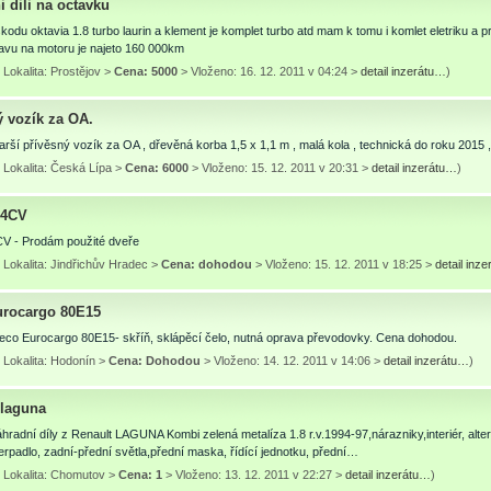
 dili na octavku
kodu oktavia 1.8 turbo laurin a klement je komplet turbo atd mam k tomu i komlet eletriku a 
avu na motoru je najeto 160 000km
Lokalita: Prostějov >
Cena: 5000
> Vloženo: 16. 12. 2011 v 04:24 >
detail inzerátu…
)
ý vozík za OA.
rší přívěsný vozík za OA , dřevěná korba 1,5 x 1,1 m , malá kola , technická do roku 2015 ,
 Lokalita: Česká Lípa >
Cena: 6000
> Vloženo: 15. 12. 2011 v 20:31 >
detail inzerátu…
)
 4CV
CV - Prodám použité dveře
Lokalita: Jindřichův Hradec >
Cena: dohodou
> Vloženo: 15. 12. 2011 v 18:25 >
detail inz
urocargo 80E15
eco Eurocargo 80E15- skříň, sklápěcí čelo, nutná oprava převodovky. Cena dohodou.
 Lokalita: Hodonín >
Cena: Dohodou
> Vloženo: 14. 12. 2011 v 14:06 >
detail inzerátu…
)
 laguna
radní díly z Renault LAGUNA Kombi zelená metalíza 1.8 r.v.1994-97,nárazniky,interiér, alte
erpadlo, zadní-přední světla,přední maska, řídící jednotku, přední…
 Lokalita: Chomutov >
Cena: 1
> Vloženo: 13. 12. 2011 v 22:27 >
detail inzerátu…
)