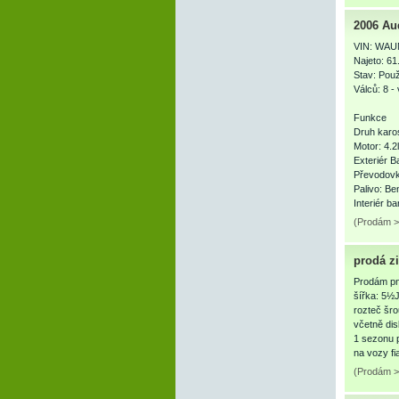
2006 Au
VIN: WAU
Najeto: 61
Stav: Použ
Válců: 8 - 
Funkce
Druh karo
Motor: 4.2
Exteriér B
Převodovk
Palivo: Be
Interiér b
(Prodám >
prodá z
Prodám pn
šířka: 5½
rozteč šro
včetně di
1 sezonu 
na vozy fi
(Prodám >