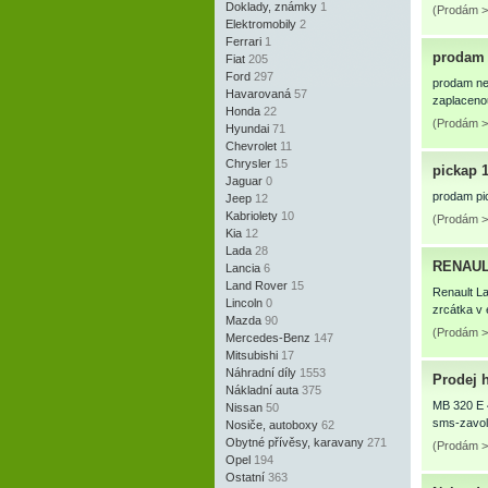
Doklady, známky
1
(Prodám >
Elektromobily
2
Ferrari
1
prodam 
Fiat
205
Ford
297
prodam neb
Havarovaná
57
zaplacenou
Honda
22
(Prodám >
Hyundai
71
Chevrolet
11
Chrysler
15
pickap 
Jaguar
0
prodam pi
Jeep
12
Kabriolety
10
(Prodám > 
Kia
12
Lada
28
RENAULT
Lancia
6
Land Rover
15
Renault La
Lincoln
0
zrcátka v 
Mazda
90
(Prodám >
Mercedes-Benz
147
Mitsubishi
17
Náhradní díly
1553
Prodej 
Nákladní auta
375
MB 320 E 
Nissan
50
sms-zavol
Nosiče, autoboxy
62
Obytné přívěsy, karavany
271
(Prodám > 
Opel
194
Ostatní
363