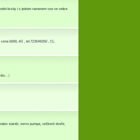
predni brzdy i s jednim ramenem vse ve velice
 cena 6000,-Kč , tel.723549250 , CL.
erátu…
)
rnátor startér, servo pumpa, veškeré dveře,