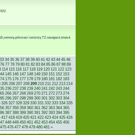
 922.
v kůži,xenony,prkovací senzory,TZ,navigace,tmavá
33
34
35
36
37
38
39
40
41
42
43
44
45
46
76
77
78
79
80
81
82
83
84
85
86
87
88
89
3
114
115
116
117
118
119
120
121
122
123
44
145
146
147
148
149
150
151
152
153
74
175
176
177
178
179
180
181
182
183
4
205
206
207
208
209
210
211
212
213
214
35
236
237
238
239
240
241
242
243
244
65
266
267
268
269
270
271
272
273
274
95
296
297
298
299
300
301
302
303
304
5
326
327
328
329
330
331
332
333
334
335
56
357
358
359
360
361
362
363
364
365
86
387
388
389
390
391
392
393
394
395
6
417
418
419
420
421
422
423
424
425
426
47
448
449
450
451
452
453
454
455
456
475
476
477
478
479
480
481
»