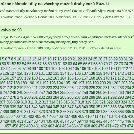
různé náhradní díly na všechny možné druhy vozů Suzuki
zné náhradní díly na všechny možné druhy vozů Suzuki v případě zájmu volejte na 606 478
 Lokalita: Praha-východ >
Cena: 1000
> Vloženo: 13. 12. 2011 v 12:21 >
detail inzerátu…
)
volvo xc 90
0, 2,4 D5 r.v.2004,naj.157.000 km,výborný stav,servisní knížka,stříbrná metalíza,interiér 
ovaný,po kompletním servise:rozvody,kladky,olej,filtry,brzdy.Bez…
 Lokalita: Opava >
Cena: 289.000,-
> Vloženo: 12. 12. 2011 v 23:59 >
detail inzerátu…
)
4
5
6
7
8
9
10
11
12
13
14
15
16
17
18
19
20
21
22
23
24
25
26
27
28
29
30
31
32
9
50
51
52
53
54
55
56
57
58
59
60
61
62
63
64
65
66
67
68
69
70
71
72
73
74
75
2
93
94
95
96
97
98
99
100
101
102
103
104
105
106
107
108
109
110
111
112
11
5
126
127
128
129
130
131
132
133
134
135
136
137
138
139
140
141
142
143
1
5
156
157
158
159
160
161
162
163
164
165
166
167
168
169
170
171
172
173
1
186
187
188
189
190
191
192
193
194
195
196
197
198
199
200
201
202
203
20
6
217
218
219
220
221
222
223
224
225
226
227
228
229
230
231
232
233
234
2
6
247
248
249
250
251
252
253
254
255
256
257
258
259
260
261
262
263
264
2
6
277
278
279
280
281
282
283
284
285
286
287
288
289
290
291
292
293
294
2
307
308
309
310
311
312
313
314
315
316
317
318
319
320
321
322
323
324
32
7
338
339
340
341
342
343
344
345
346
347
348
349
350
351
352
353
354
355
3
7
368
369
370
371
372
373
374
375
376
377
378
379
380
381
382
383
384
385
3
398
399
400
401
402
403
404
405
406
407
408
409
410
411
412
413
414
415
41
8
429
430
431
432
433
434
435
436
437
438
439
440
441
442
443
444
445
446
4
457
458
459
460
461
462
463
464
465
466
467
468
469
470
471
472
473
474