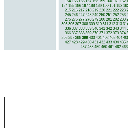
154
155
156
157
158
159
160
161
162
184
185
186
187
188
189
190
191
192
19
215
216
217
218
219
220
221
222
223
245
246
247
248
249
250
251
252
253
275
276
277
278
279
280
281
282
283
305
306
307
308
309
310
311
312
313
31
336
337
338
339
340
341
342
343
344
366
367
368
369
370
371
372
373
374
396
397
398
399
400
401
402
403
404
40
427
428
429
430
431
432
433
434
435
457
458
459
460
461
462
463
© 2007-2013 inzerce².cz | inzerc
inzeráty, koupím, prodám, vymě
inze