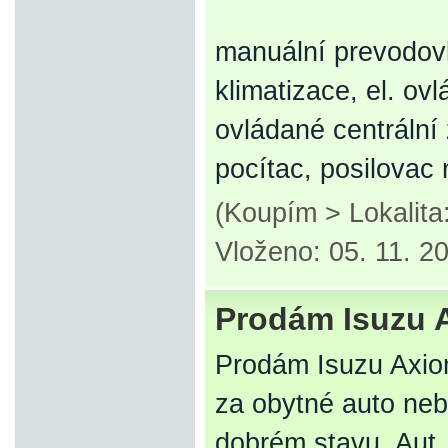
manuální prevodovk
klimatizace, el. ov
ovládané centrální 
pocítac, posilovac 
(Koupím > Lokalit
Vloženo: 05. 11. 2
Prodám Isuzu 
Prodám Isuzu Axi
za obytné auto neb
dobrém stavu. Aut. 