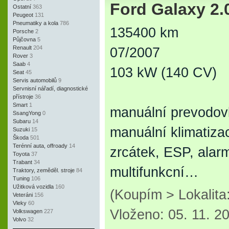
Ford Galaxy 2.
Ostatní
363
Peugeot
131
Pneumatiky a kola
786
135400 km
Porsche
2
Půjčovna
5
Renault
204
07/2007
Rover
3
Saab
4
103 kW (140 CV)
Seat
45
Servis automobilů
9
Servnisní nářadí, diagnostické
přístroje
36
Smart
1
manuální prevodovk
SsangYong
0
Subaru
14
manuální klimatizac
Suzuki
15
Škoda
501
Terénní auta, offroady
14
zrcátek, ESP, alar
Toyota
37
Trabant
34
multifunkcní…
Traktory, zeměděl. stroje
84
Tuning
106
Užitková vozidla
160
(Koupím > Lokalita
Veteráni
156
Vleky
60
Vloženo: 05. 11. 2
Volkswagen
227
Volvo
32