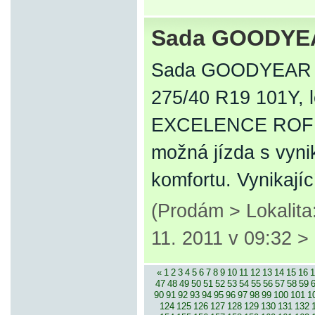
Sada GOODYE
Sada GOODYEAR
275/40 R19 101Y,
EXCELENCE ROF – 
možná jízda s vyni
komfortu. Vynikají
(Prodám > Lokalita
11. 2011 v 09:32 >
«
1
2
3
4
5
6
7
8
9
10
11
12
13
14
15
16
1
47
48
49
50
51
52
53
54
55
56
57
58
59
90
91
92
93
94
95
96
97
98
99
100
101
1
124
125
126
127
128
129
130
131
132