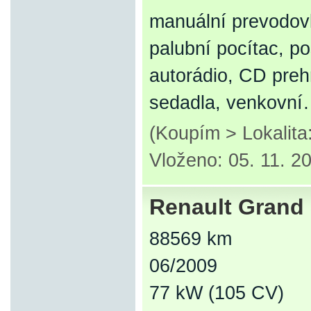
manuální prevodovk
palubní pocítac, pos
autorádio, CD preh
sedadla, venkovn
(Koupím > Lokalit
Vloženo: 05. 11. 2
Renault Grand 
88569 km
06/2009
77 kW (105 CV)