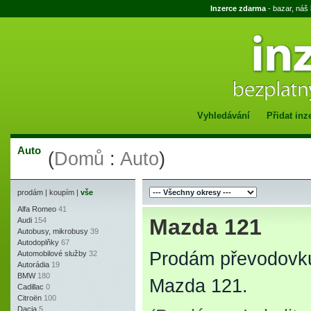
Inzerce zdarma
- bazar, náš
Vyhledávání
Přidat inz
Auto
(
Domů
:
Auto
)
prodám
|
koupím
|
vše
Alfa Romeo
41
Mazda 121
Audi
154
Autobusy, mikrobusy
39
Autodoplňky
67
Prodám převodovku,
Automobilové služby
32
Autorádia
19
BMW
180
Mazda 121.
Cadillac
0
Citroën
100
Dacia
5