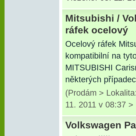
Mitsubishi / Vo
ráfek ocelový
Ocelový ráfek Mits
kompatibilní na ty
MITSUBISHI Carism
některých případe
(Prodám > Lokalita
11. 2011 v 08:37 >
Volkswagen Pas