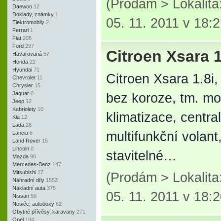
(Prodám > Lokalit
Daewoo
12
Doklady, známky
1
05. 11. 2011 v 18:
Elektromobily
2
Ferrari
1
Fiat
205
Ford
297
Citroen Xsara 1.
Havarovaná
57
Honda
22
Hyundai
71
Citroen Xsara 1.8i,
Chevrolet
11
Chrysler
15
Jaguar
0
bez koroze, tm. mod
Jeep
12
Kabriolety
10
klimatizace, centra
Kia
12
Lada
28
multifunkční volant
Lancia
6
Land Rover
15
Lincoln
0
stavitelné…
Mazda
90
Mercedes-Benz
147
Mitsubishi
17
(Prodám > Lokalit
Náhradní díly
1553
Nákladní auta
375
05. 11. 2011 v 18:
Nissan
50
Nosiče, autoboxy
62
Obytné přívěsy, karavany
271
Opel
194