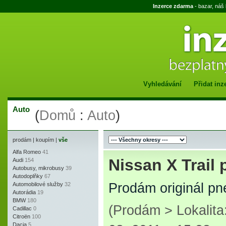
Inzerce zdarma
- bazar, náš
Vyhledávání
Přidat inz
Auto
(
Domů
:
Auto
)
prodám
|
koupím
|
vše
Alfa Romeo
41
Nissan X Trail 
Audi
154
Autobusy, mikrobusy
39
Autodoplňky
67
Prodám originál pne
Automobilové služby
32
Autorádia
19
BMW
180
(Prodám > Lokalit
Cadillac
0
Citroën
100
Dacia
5