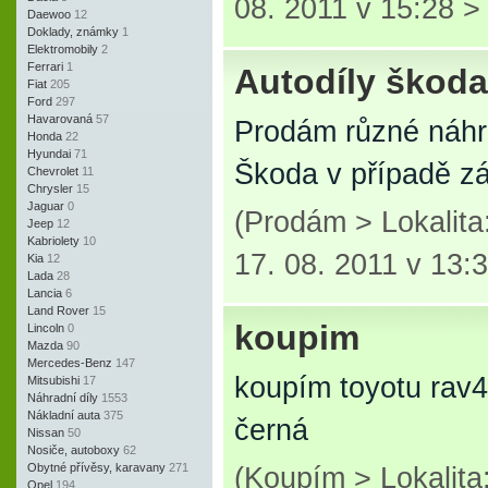
08. 2011 v 15:28 
Daewoo
12
Doklady, známky
1
Elektromobily
2
Ferrari
1
Autodíly škoda
Fiat
205
Ford
297
Havarovaná
57
Prodám různé náhr
Honda
22
Hyundai
71
Škoda v případě zá
Chevrolet
11
Chrysler
15
Jaguar
0
(Prodám > Lokalit
Jeep
12
Kabriolety
10
17. 08. 2011 v 13:
Kia
12
Lada
28
Lancia
6
Land Rover
15
koupim
Lincoln
0
Mazda
90
Mercedes-Benz
147
koupím toyotu rav4
Mitsubishi
17
Náhradní díly
1553
Nákladní auta
375
černá
Nissan
50
Nosiče, autoboxy
62
Obytné přívěsy, karavany
271
(Koupím > Lokalita
Opel
194