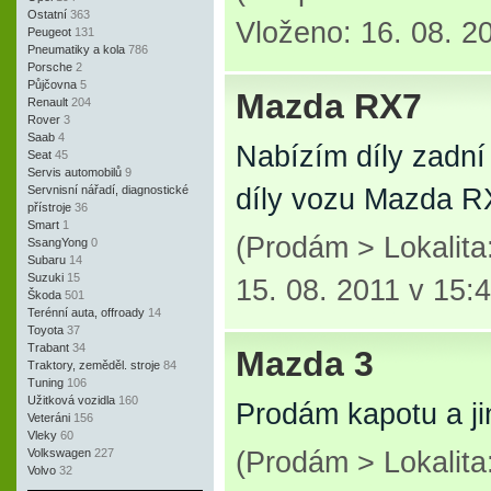
Ostatní
363
Vloženo: 16. 08. 2
Peugeot
131
Pneumatiky a kola
786
Porsche
2
Půjčovna
5
Mazda RX7
Renault
204
Rover
3
Saab
4
Nabízím díly zadní 
Seat
45
Servis automobilů
9
Servnisní nářadí, diagnostické
díly vozu Mazda R
přístroje
36
Smart
1
(Prodám > Lokalit
SsangYong
0
Subaru
14
Suzuki
15
15. 08. 2011 v 15:
Škoda
501
Terénní auta, offroady
14
Toyota
37
Trabant
34
Mazda 3
Traktory, zeměděl. stroje
84
Tuning
106
Užitková vozidla
160
Prodám kapotu a ji
Veteráni
156
Vleky
60
Volkswagen
227
(Prodám > Lokalit
Volvo
32