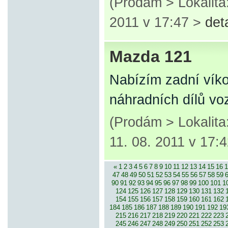
(Prodám > Lokalit
2011 v 17:47 >
det
Mazda 121
Nabízím zadní víko
náhradních dílů vo
(Prodám > Lokalit
11. 08. 2011 v 17:
«
1
2
3
4
5
6
7
8
9
10
11
12
13
14
15
16
1
47
48
49
50
51
52
53
54
55
56
57
58
59
90
91
92
93
94
95
96
97
98
99
100
101
1
124
125
126
127
128
129
130
131
132
154
155
156
157
158
159
160
161
162
184
185
186
187
188
189
190
191
192
19
215
216
217
218
219
220
221
222
223
245
246
247
248
249
250
251
252
253