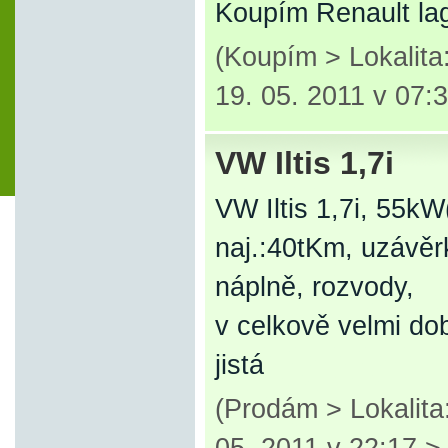
Koupím Renault lag
(Koupím > Lokalit
19. 05. 2011 v 07:
VW Iltis 1,7i
VW Iltis 1,7i, 55kW
naj.:40tKm, uzávěrk
náplně, rozvody,
v celkově velmi d
jistá
(Prodám > Lokalita