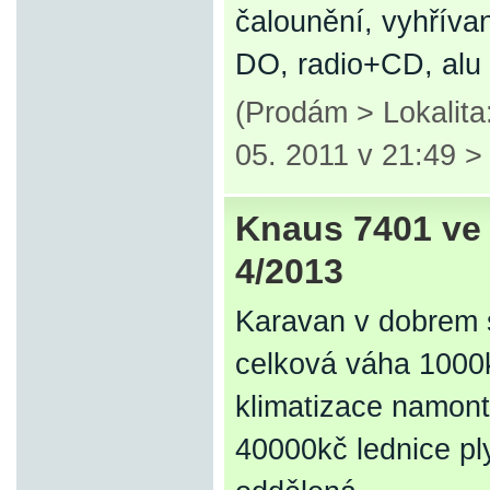
čalounění, vyhřívan
DO, radio+CD, alu
(Prodám > Lokalita
05. 2011 v 21:49 
Knaus 7401 ve
4/2013
Karavan v dobrem s
celková váha 1000k
klimatizace namont
40000kč lednice pl