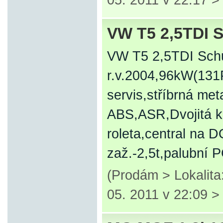
05. 2011 v 22:17 
VW T5 2,5TDI Sc
VW T5 2,5TDI Schu
r.v.2004,96kW(131P
servis,stříbrná meta
ABS,ASR,Dvojitá kl
roleta,central na 
zaž.-2,5t,palubní 
(Prodám > Lokalita
05. 2011 v 22:09 