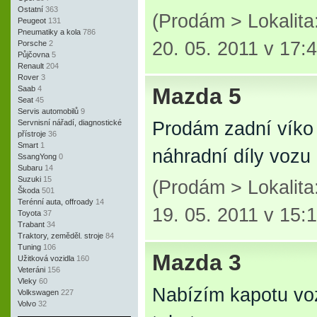
Ostatní
363
(Prodám > Lokalit
Peugeot
131
Pneumatiky a kola
786
20. 05. 2011 v 17:
Porsche
2
Půjčovna
5
Renault
204
Rover
3
Mazda 5
Saab
4
Seat
45
Servis automobilů
9
Servnisní nářadí, diagnostické
Prodám zadní víko k
přístroje
36
Smart
1
náhradní díly vozu
SsangYong
0
Subaru
14
Suzuki
15
(Prodám > Lokalit
Škoda
501
Terénní auta, offroady
14
19. 05. 2011 v 15:
Toyota
37
Trabant
34
Traktory, zeměděl. stroje
84
Tuning
106
Mazda 3
Užitková vozidla
160
Veteráni
156
Vleky
60
Nabízím kapotu voz
Volkswagen
227
Volvo
32