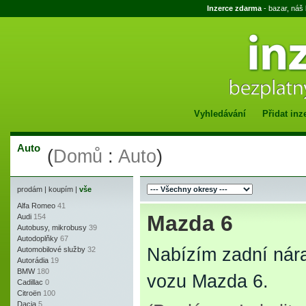
Inzerce zdarma
- bazar, náš
Vyhledávání
Přidat inz
Auto
(
Domů
:
Auto
)
prodám
|
koupím
|
vše
Alfa Romeo
41
Mazda 6
Audi
154
Autobusy, mikrobusy
39
Autodoplňky
67
Nabízím zadní nára
Automobilové služby
32
Autorádia
19
BMW
180
vozu Mazda 6.
Cadillac
0
Citroën
100
Dacia
5