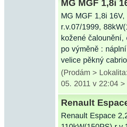
MG MGF 1,8i 1
MG MGF 1,8i 16V,
r.v.07/1999, 88kW(
kožené čalounění, 
po výměně : náplní,
velice pěkný cabri
(Prodám > Lokalita
05. 2011 v 22:04 
Renault Espace
Renault Espace 2,2
110kW(150PS),r.v.1