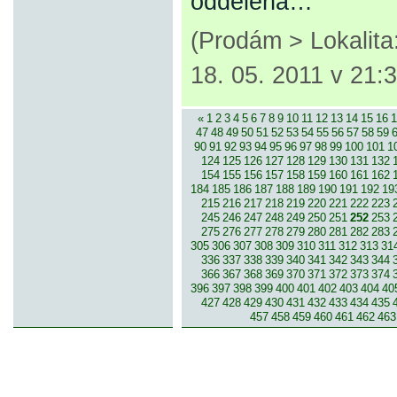
oddělená…
(Prodám > Lokalit
18. 05. 2011 v 21:
«
1
2
3
4
5
6
7
8
9
10
11
12
13
14
15
16
1
47
48
49
50
51
52
53
54
55
56
57
58
59
90
91
92
93
94
95
96
97
98
99
100
101
1
124
125
126
127
128
129
130
131
132
154
155
156
157
158
159
160
161
162
184
185
186
187
188
189
190
191
192
19
215
216
217
218
219
220
221
222
223
245
246
247
248
249
250
251
252
253
275
276
277
278
279
280
281
282
283
305
306
307
308
309
310
311
312
313
31
336
337
338
339
340
341
342
343
344
366
367
368
369
370
371
372
373
374
396
397
398
399
400
401
402
403
404
40
427
428
429
430
431
432
433
434
435
457
458
459
460
461
462
463
© 2007-2013 inzerce².cz | inzerc