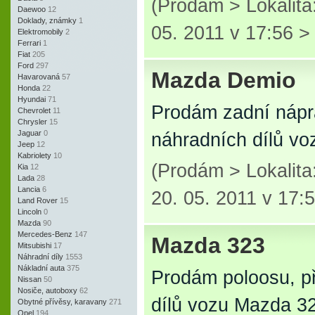
(Prodám > Lokalit
Daewoo
12
Doklady, známky
1
05. 2011 v 17:56 
Elektromobily
2
Ferrari
1
Fiat
205
Ford
297
Mazda Demio
Havarovaná
57
Honda
22
Hyundai
71
Prodám zadní nápra
Chevrolet
11
Chrysler
15
Jaguar
0
náhradních dílů v
Jeep
12
Kabriolety
10
(Prodám > Lokalit
Kia
12
Lada
28
Lancia
6
20. 05. 2011 v 17:
Land Rover
15
Lincoln
0
Mazda
90
Mercedes-Benz
147
Mazda 323
Mitsubishi
17
Náhradní díly
1553
Nákladní auta
375
Prodám poloosu, p
Nissan
50
Nosiče, autoboxy
62
dílů vozu Mazda 3
Obytné přívěsy, karavany
271
Opel
194