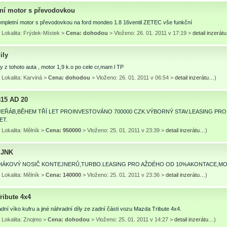
ní motor s převodovkou
mpletní motor s převodovkou na ford mondeo 1.8 16ventil ZETEC vše funkční
 Lokalita: Frýdek-Místek >
Cena: dohodou
> Vloženo: 26. 01. 2011 v 17:19 >
detail inzerá
ily
y z tohoto auta , motor 1,9 k.o po cele cr,mam l TP
Lokalita: Karviná >
Cena: dohodou
> Vloženo: 26. 01. 2011 v 06:54 >
detail inzerátu…
)
15 AD 20
7,JEŘÁB,BĚHEM TŘÍ LET PROINVESTOVÁNO 700000 CZK.VÝBORNÝ STAV.LEASING 
ET.
Lokalita: Mělník >
Cena: 950000
> Vloženo: 25. 01. 2011 v 23:39 >
detail inzerátu…
)
.JNK
4,HÁKOVÝ NOSIČ KONTEJNERŮ,TURBO.LEASING PRO AŽDÉHO OD 10%AKONTACE,MO
Lokalita: Mělník >
Cena: 140000
> Vloženo: 25. 01. 2011 v 23:36 >
detail inzerátu…
)
ribute 4x4
ní víko kufru a jiné náhradní díly ze zadní části vozu Mazda Tribute 4x4.
 Lokalita: Znojmo >
Cena: dohodou
> Vloženo: 25. 01. 2011 v 14:27 >
detail inzerátu…
)