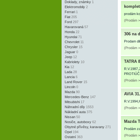
Doklady, známky
1
komplet
Elektromobily
2
Ferrari
1
prodám ko
Fiat
205
(Prodám >
Ford
297
Havarovaná
57
Honda
22
306 na d
Hyundai
71
Prodam dil
Chevrolet
11
Chrysler
15
(Prodám > 
Jaguar
0
Jeep
12
TATRA 8
Kabriolety
10
Kia
12
R.V.198
Lada
28
PROTIÚČ
Lancia
6
(Prodám > 
Land Rover
15
Lincoln
0
Mazda
90
AVIA 31
Mercedes-Benz
147
R.V.199
Mitsubishi
17
Náhradní díly
1553
(Prodám > 
Nákladní auta
375
Nissan
50
Mazda T
Nosiče, autoboxy
62
Obytné přívěsy, karavany
271
Prodám zad
Opel
194
(Prodám >
Ostatní
363