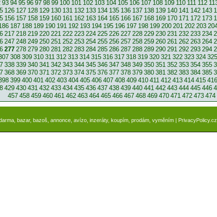
2
93
94
95
96
97
98
99
100
101
102
103
104
105
106
107
108
109
110
111
112
11
5
126
127
128
129
130
131
132
133
134
135
136
137
138
139
140
141
142
143
1
5
156
157
158
159
160
161
162
163
164
165
166
167
168
169
170
171
172
173
1
186
187
188
189
190
191
192
193
194
195
196
197
198
199
200
201
202
203
20
6
217
218
219
220
221
222
223
224
225
226
227
228
229
230
231
232
233
234
2
6
247
248
249
250
251
252
253
254
255
256
257
258
259
260
261
262
263
264
2
6
277
278
279
280
281
282
283
284
285
286
287
288
289
290
291
292
293
294
2
307
308
309
310
311
312
313
314
315
316
317
318
319
320
321
322
323
324
32
7
338
339
340
341
342
343
344
345
346
347
348
349
350
351
352
353
354
355
3
7
368
369
370
371
372
373
374
375
376
377
378
379
380
381
382
383
384
385
3
398
399
400
401
402
403
404
405
406
407
408
409
410
411
412
413
414
415
41
8
429
430
431
432
433
434
435
436
437
438
439
440
441
442
443
444
445
446
4
457
458
459
460
461
462
463
464
465
466
467
468
469
470
471
472
473
474
zdarma, bazar, bazoš, annonce, avízo, inzeráty, koupím, prodám, vyměním |
PrivacyPolicy.cz