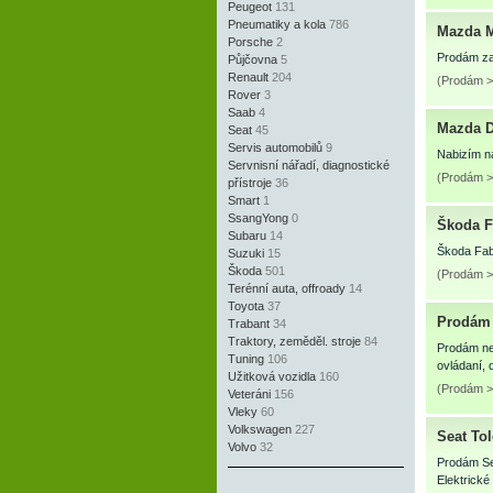
Peugeot
131
Pneumatiky a kola
786
Mazda 
Porsche
2
Prodám zav
Půjčovna
5
Renault
204
(Prodám >
Rover
3
Saab
4
Mazda 
Seat
45
Servis automobilů
9
Nabizím ná
Servnisní nářadí, diagnostické
(Prodám >
přístroje
36
Smart
1
SsangYong
0
Škoda Fa
Subaru
14
Škoda Fab
Suzuki
15
Škoda
501
(Prodám >
Terénní auta, offroady
14
Toyota
37
Prodám 
Trabant
34
Traktory, zeměděl. stroje
84
Prodám neb
Tuning
106
ovládaní, 
Užitková vozidla
160
(Prodám >
Veteráni
156
Vleky
60
Volkswagen
227
Seat Tol
Volvo
32
Prodám Se
Elektrické