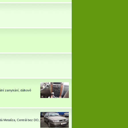
ální zamykání, dálkově
á Metalíza, Centrál bez DO,