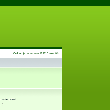
Celkem je na serveru 129116 inzerátů.
u velmi pěkné
tu…
)