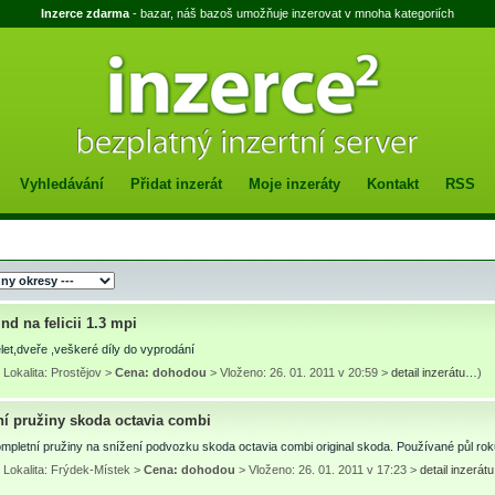
Inzerce zdarma
- bazar, náš bazoš umožňuje inzerovat v mnoha kategoriích
Vyhledávání
Přidat inzerát
Moje inzeráty
Kontakt
RSS
d na felicii 1.3 mpi
let,dveře ,veškeré díly do vyprodání
Lokalita: Prostějov >
Cena: dohodou
> Vloženo: 26. 01. 2011 v 20:59 >
detail inzerátu…
)
ní pružiny skoda octavia combi
pletní pružiny na snížení podvozku skoda octavia combi original skoda. Používané půl rok
 Lokalita: Frýdek-Místek >
Cena: dohodou
> Vloženo: 26. 01. 2011 v 17:23 >
detail inzerá