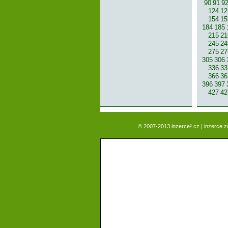
90
91
9
124
12
154
15
184
185
215
21
245
24
275
27
305
306
336
33
366
36
396
397
427
42
© 2007-2013 inzerce².cz | inzerce 