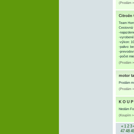
(Prodám >
Citroën
Team Homo
Cestovná v
-najazden
-vyrobené
-výkon: 1
-palivo: b
-prevodovk
-počet mi
(Prodám >
motor ta
Prodám mot
(Prodám >
K O U P 
hledám For
(Koupím > 
«
1
2
3
47
48
4