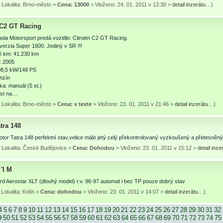
 Lokalita: Brno-město >
Cena: 13000
> Vloženo: 24. 01. 2011 v 13:30 >
detail inzerátu…
)
 C2 GT Racing
la Motorsport predá vozidlo: Citroën C2 GT Racing.
erzia Super 1600. Jediný v SR !!!
é km: 41.230 km
: 2005
08,5 kW/148 PS
enzín
a: manuál (5 st.)
est na…
 Lokalita: Brno-město >
Cena: v texte
> Vloženo: 23. 01. 2011 v 21:46 >
detail inzerátu…
)
tra 148
or Tatra 148 perfektní stav,velice málo jetý celý překontrolovaný vyzkoušený a přetesněný
 Lokalita: České Budějovice >
Cena: Dohodou
> Vloženo: 23. 01. 2011 v 15:12 >
detail inz
'I M
d Aerostar XLT (dlouhý model) r.v. 96-97 automat i bez TP pouze dobrý stav
Lokalita: Kolín >
Cena: dohodou
> Vloženo: 23. 01. 2011 v 14:07 >
detail inzerátu…
)
4
5
6
7
8
9
10
11
12
13
14
15
16
17
18
19
20
21
22
23
24
25
26
27
28
29
30
31
32
9
50
51
52
53
54
55
56
57
58
59
60
61
62
63
64
65
66
67
68
69
70
71
72
73
74
75