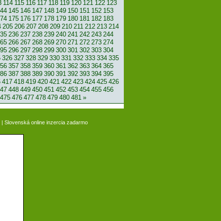
3
114
115
116
117
118
119
120
121
122
123
44
145
146
147
148
149
150
151
152
153
74
175
176
177
178
179
180
181
182
183
4
205
206
207
208
209
210
211
212
213
214
35
236
237
238
239
240
241
242
243
244
65
266
267
268
269
270
271
272
273
274
95
296
297
298
299
300
301
302
303
304
5
326
327
328
329
330
331
332
333
334
335
56
357
358
359
360
361
362
363
364
365
86
387
388
389
390
391
392
393
394
395
6
417
418
419
420
421
422
423
424
425
426
47
448
449
450
451
452
453
454
455
456
475
476
477
478
479
480
481
»
|
Slovenská online inzercia zadarmo