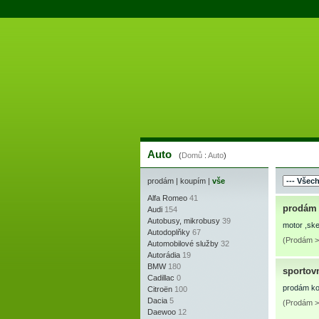
Auto
(
Domů
:
Auto
)
prodám
|
koupím
|
vše
Alfa Romeo
41
prodám n
Audi
154
Autobusy, mikrobusy
39
motor ,ske
Autodoplňky
67
(Prodám > 
Automobilové služby
32
Autorádia
19
BMW
180
sportov
Cadillac
0
prodám kom
Citroën
100
Dacia
5
(Prodám >
Daewoo
12