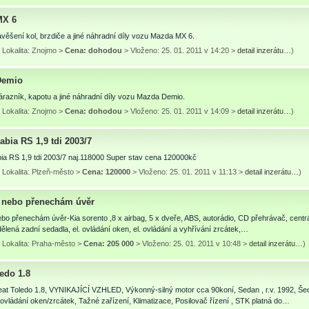
MX 6
ěšení kol, brzdiče a jiné náhradní díly vozu Mazda MX 6.
 Lokalita: Znojmo >
Cena: dohodou
> Vloženo: 25. 01. 2011 v 14:20 >
detail inzerátu…
)
Demio
razník, kapotu a jiné náhradní díly vozu Mazda Demio.
 Lokalita: Znojmo >
Cena: dohodou
> Vloženo: 25. 01. 2011 v 14:09 >
detail inzerátu…
)
bia RS 1,9 tdi 2003/7
ia RS 1,9 tdi 2003/7 naj.118000 Super stav cena 120000kč
 Lokalita: Plzeň-město >
Cena: 120000
> Vloženo: 25. 01. 2011 v 11:13 >
detail inzerátu…
)
nebo přenechám úvěr
o přenechám úvěr-Kia sorento ,8 x airbag, 5 x dveře, ABS, autorádio, CD přehrávač, centr
dělená zadní sedadla, el. ovládání oken, el. ovládání a vyhřívání zrcátek,…
 Lokalita: Praha-město >
Cena: 205 000
> Vloženo: 25. 01. 2011 v 10:48 >
detail inzerátu…
)
edo 1.8
at Toledo 1.8, VYNIKAJÍCÍ VZHLED, Výkonný-silný motor cca 90koní, Sedan , r.v. 1992, Šed
 ovládání oken/zrcátek, Tažné zařízení, Klimatizace, Posilovač řízení , STK platná do…