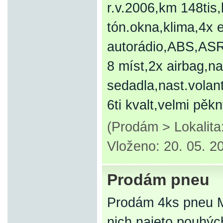
r.v.2006,km 148tis,
tón.okna,klima,4x e
autorádio,ABS,AS
8 míst,2x airbag,na
sedadla,nast.volan
6ti kvalt,velmi pěk
(Prodám > Lokalita
Vloženo: 20. 05. 2
Prodám pneu
Prodám 4ks pneu M
nich najeto pouhýc