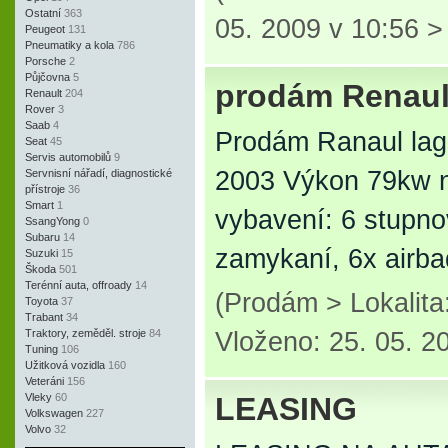
Ostatní
363
05. 2009 v 10:56 
Peugeot
131
Pneumatiky a kola
786
Porsche
2
Půjčovna
5
prodám Renaul
Renault
204
Rover
3
Saab
4
Prodám Ranaul lagu
Seat
45
Servis automobilů
9
2003 Výkon 79kw na
Servnisní nářadí, diagnostické
přístroje
36
Smart
1
vybavení: 6 stupnov
SsangYong
0
Subaru
14
zamykaní, 6x airba
Suzuki
15
Škoda
501
Terénní auta, offroady
14
(Prodám > Lokalit
Toyota
37
Trabant
34
Traktory, zeměděl. stroje
84
Vloženo: 25. 05. 2
Tuning
106
Užitková vozidla
160
Veteráni
156
Vleky
60
LEASING
Volkswagen
227
Volvo
32