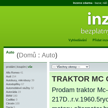
Inzerce zdarma
- bazar, náš
Vyhledávání
Přidat inz
Auto
(
Domů
:
Auto
)
prodám
|
koupím
|
vše
Alfa Romeo
41
TRAKTOR MC C
Audi
154
Autobusy, mikrobusy
39
Autodoplňky
67
Prodam traktor Mc
Automobilové služby
32
Autorádia
19
BMW
180
217D..r.v.1960.5ryc
Cadillac
0
Citroën
100
Dacia
5