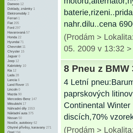
motoru,alternator,h
Daewoo
12
Doklady, známky
1
baterie,rizeni..pri
Elektromobily
2
Ferrari
1
nahr.dilu..cena 69
Fiat
205
Ford
297
Havarovaná
57
(Prodám > Lokalit
Honda
22
Hyundai
71
05. 2009 v 13:32 
Chevrolet
11
Chrysler
15
Jaguar
0
Jeep
12
8 Pneu z BMW 
Kabriolety
10
Kia
12
Lada
28
4 Letní pneu:Baru
Lancia
6
Land Rover
15
Lincoln
0
paprskových litino
Mazda
90
Mercedes-Benz
147
Continental Winter
Mitsubishi
17
Náhradní díly
1553
Nákladní auta
375
discích,70% vzorek
Nissan
50
Nosiče, autoboxy
62
Obytné přívěsy, karavany
271
(Prodám > Lokalit
Opel
194