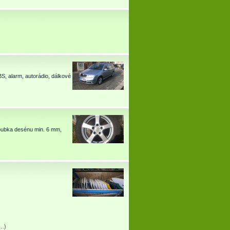
S, alarm, autorádio, dálkové
hloubka desénu min. 6 mm,
u…
)