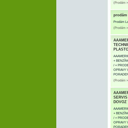
(Prodám >
prodám 
Prodám Lad
(Prodám > 
AAAMER
TECHNI
PLASTOV
AAAMERI
+ BENZÍ
/ + PROD
OPRAVY 
PORADEN
(Prodám >
AAAMER
SERVIS
DOVOZ 
AAAMERI
+ BENZÍ
/ + PROD
OPRAVY 
PORADEN