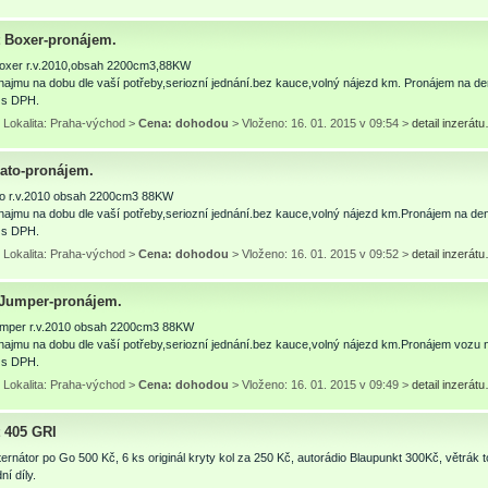
 Boxer-pronájem.
oxer r.v.2010,obsah 2200cm3,88KW
najmu na dobu dle vaší potřeby,seriozní jednání.bez kauce,volný nájezd km. Pronájem na d
 s DPH.
 Lokalita: Praha-východ >
Cena: dohodou
> Vloženo: 16. 01. 2015 v 09:54 >
detail inzerát
cato-pronájem.
to r.v.2010 obsah 2200cm3 88KW
najmu na dobu dle vaší potřeby,seriozní jednání.bez kauce,volný nájezd km.Pronájem na d
 s DPH.
 Lokalita: Praha-východ >
Cena: dohodou
> Vloženo: 16. 01. 2015 v 09:52 >
detail inzerát
 Jumper-pronájem.
umper r.v.2010 obsah 2200cm3 88KW
najmu na dobu dle vaší potřeby,seriozní jednání.bez kauce,volný nájezd km.Pronájem vozu
 s DPH.
 Lokalita: Praha-východ >
Cena: dohodou
> Vloženo: 16. 01. 2015 v 09:49 >
detail inzerát
 405 GRI
ernátor po Go 500 Kč, 6 ks originál kryty kol za 250 Kč, autorádio Blaupunkt 300Kč, větrák t
ní díly.