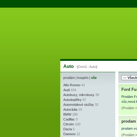
Auto
(
Domů
:
Auto
)
prodám
|
koupím
|
vše
Alfa Romeo
41
Ford Fu
Audi
154
Autobusy, mikrobusy
39
Prodám Fo
Autodoplňky
67
vůz,nová 
Automobilové služby
32
(Prodám > 
Autorádia
19
BMW
180
Cadillac
0
prodam 
Citroën
100
prodam vo
Dacia
5
Daewoo
12
(Prodám >