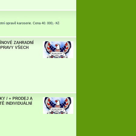
tní opravě karoserie. Cena 40. 000,- Kč
ZÍNOVÉ ZAHRADNÍ
 OPRAVY VŠECH
Y / + PRODEJ A
Ě INDIVIDUÁLNÍ