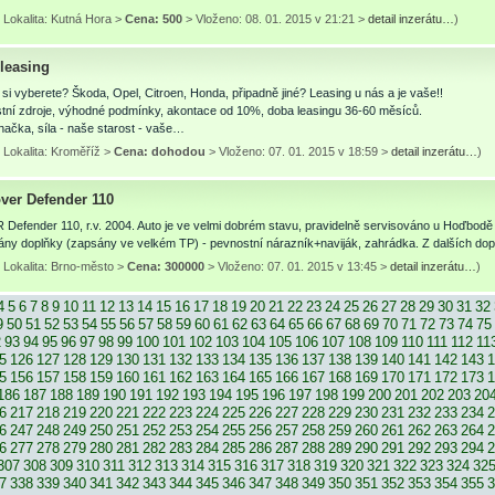
 Lokalita: Kutná Hora >
Cena: 500
> Vloženo: 08. 01. 2015 v 21:21 >
detail inzerátu…
)
 leasing
 si vyberete? Škoda, Opel, Citroen, Honda, připadně jiné? Leasing u nás a je vaše!!
tní zdroje, výhodné podmínky, akontace od 10%, doba leasingu 36-60 měsíců.
načka, síla - naše starost - vaše…
 Lokalita: Kroměříž >
Cena: dohodou
> Vloženo: 07. 01. 2015 v 18:59 >
detail inzerátu…
)
ver Defender 110
Defender 110, r.v. 2004. Auto je ve velmi dobrém stavu, pravidelně servisováno u Hoďbodě 
vány doplňky (zapsány ve velkém TP) - pevnostní nárazník+naviják, zahrádka. Z dalších do
 Lokalita: Brno-město >
Cena: 300000
> Vloženo: 07. 01. 2015 v 13:45 >
detail inzerátu…
)
4
5
6
7
8
9
10
11
12
13
14
15
16
17
18
19
20
21
22
23
24
25
26
27
28
29
30
31
32
9
50
51
52
53
54
55
56
57
58
59
60
61
62
63
64
65
66
67
68
69
70
71
72
73
74
75
2
93
94
95
96
97
98
99
100
101
102
103
104
105
106
107
108
109
110
111
112
11
5
126
127
128
129
130
131
132
133
134
135
136
137
138
139
140
141
142
143
1
5
156
157
158
159
160
161
162
163
164
165
166
167
168
169
170
171
172
173
1
186
187
188
189
190
191
192
193
194
195
196
197
198
199
200
201
202
203
20
6
217
218
219
220
221
222
223
224
225
226
227
228
229
230
231
232
233
234
2
6
247
248
249
250
251
252
253
254
255
256
257
258
259
260
261
262
263
264
2
6
277
278
279
280
281
282
283
284
285
286
287
288
289
290
291
292
293
294
2
307
308
309
310
311
312
313
314
315
316
317
318
319
320
321
322
323
324
32
7
338
339
340
341
342
343
344
345
346
347
348
349
350
351
352
353
354
355
3