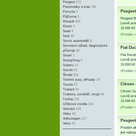
Peugeot
131
Pneumatiky a kola
786
Peugeot
Porsche
2
Půjčovna
5
Peugeot B
Renault
204
Levně pro
Rover
3
15.000 Kč
Saab
4
(Prodám >
Seat
45
Servis automobilů
9
Servnisní nářadí, diagnostické
Fiat Du
přístroje
36
Fiat Duca
Smart
1
Levně pro
SsangYong
0
15.000 Kč
Subaru
14
Suzuki
15
(Prodám >
Škoda
501
Terénní auta, offroady
14
Citroen
Toyota
37
Trabant
34
Citroen J
Traktory, zeměděl. stroje
84
Levně pro
Tuning
106
15.000 Kč
Užitková vozidla
160
(Prodám >
Veteráni
156
Vleky
60
Volkswagen
227
Peugeot
Volvo
32
Prodám alt
jiné náhrad