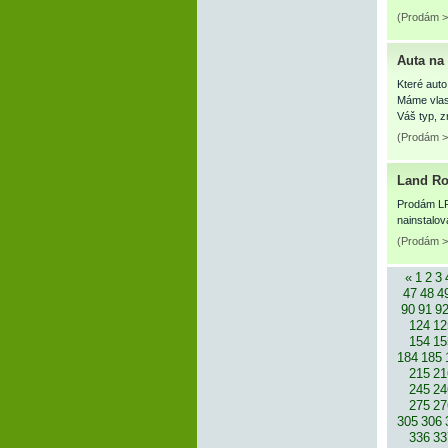
(Prodám >
Auta na
Které auto
Máme vlas
Váš typ, z
(Prodám >
Land Ro
Prodám LR 
nainstalo
(Prodám >
«
1
2
3
47
48
4
90
91
9
124
12
154
15
184
185
215
21
245
24
275
27
305
306
336
33