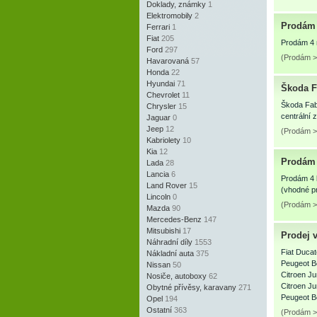
Doklady, známky
1
Elektromobily
2
Prodám 
Ferrari
1
Fiat
205
Prodám 4 
Ford
297
(Prodám > 
Havarovaná
57
Honda
22
Hyundai
71
Škoda F
Chevrolet
11
Škoda Fabi
Chrysler
15
centrální 
Jaguar
0
Jeep
12
(Prodám >
Kabriolety
10
Kia
12
Prodám 
Lada
28
Lancia
6
Prodám 4 k
Land Rover
15
(vhodné pr
Lincoln
0
(Prodám >
Mazda
90
Mercedes-Benz
147
Mitsubishi
17
Prodej v
Náhradní díly
1553
Fiat Duca
Nákladní auta
375
Peugeot B
Nissan
50
Citroen J
Nosiče, autoboxy
62
Citroen J
Obytné přívěsy, karavany
271
Peugeot 
Opel
194
Ostatní
363
(Prodám >