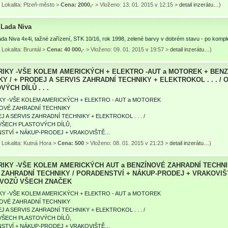
 Lokalita: Plzeň-město >
Cena: 2000,-
> Vloženo: 13. 01. 2015 v 12:15 >
detail inzerátu…
)
Lada Niva
a Niva 4x4i, tažné zařízení, STK 10/16, rok 1998, zelené barvy v dobrém stavu - po komple
Lokalita: Bruntál >
Cena: 40 000,-
> Vloženo: 09. 01. 2015 v 19:57 >
detail inzerátu…
)
IKY -VŠE KOLEM AMERICKÝCH + ELEKTRO -AUT a MOTOREK + BEN
KY / + PRODEJ A SERVIS ZAHRADNÍ TECHNIKY + ELEKTROKOL . . . /
ÝCH DÍLŮ . . .
KY -VŠE KOLEM AMERICKÝCH + ELEKTRO - AUT a MOTOREK
NOVÉ ZAHRADNÍ TECHNIKY
EJ A SERVIS ZAHRADNÍ TECHNIKY + ELEKTROKOL . . . /
VŠECH PLASTOVÝCH DÍLŮ,
STVÍ + NÁKUP-PRODEJ + VRAKOVIŠTĚ…
 Lokalita: Kutná Hora >
Cena: 500
> Vloženo: 08. 01. 2015 v 21:23 >
detail inzerátu…
)
IKY -VŠE KOLEM AMERICKÝCH AUT a BENZÍNOVÉ ZAHRADNÍ TECHNIK
 ZAHRADNÍ TECHNIKY / PORADENSTVÍ + NÁKUP-PRODEJ + VRAKOVIŠT
VOZŮ VŠECH ZNAČEK
KY -VŠE KOLEM AMERICKÝCH + ELEKTRO - AUT a MOTOREK
NOVÉ ZAHRADNÍ TECHNIKY
EJ A SERVIS ZAHRADNÍ TECHNIKY + ELEKTROKOL . . . /
VŠECH PLASTOVÝCH DÍLŮ,
STVÍ + NÁKUP-PRODEJ + VRAKOVIŠTĚ…