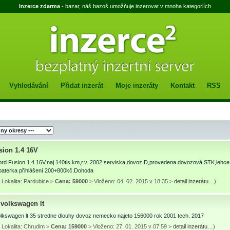
Inzerce zdarma
- bazar, náš bazoš umožňuje inzerovat v mnoha kategoriích
Vyhledávání
Přidat inzerát
Moje inzeráty
Kontakt
RSS
sion 1.4 16V
rd Fusion 1.4 16V,naj 140tis km,r.v. 2002 serviska,dovoz D,provedena dovozová STK,lehce 
baterka přihlášení 200+800kč.Dohoda
Lokalita: Pardubice >
Cena: 59000
> Vloženo: 04. 02. 2015 v 18:35 >
detail inzerátu…
)
volkswagen lt
lkswagen lt 35 stredne dlouhy dovoz nemecko najeto 156000 rok 2001 tech. 2017
 Lokalita: Chrudim >
Cena: 159000
> Vloženo: 27. 01. 2015 v 07:59 >
detail inzerátu…
)