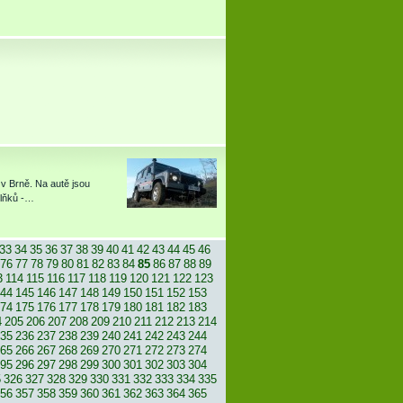
v Brně. Na autě jsou
plňků -…
33
34
35
36
37
38
39
40
41
42
43
44
45
46
76
77
78
79
80
81
82
83
84
85
86
87
88
89
3
114
115
116
117
118
119
120
121
122
123
44
145
146
147
148
149
150
151
152
153
74
175
176
177
178
179
180
181
182
183
4
205
206
207
208
209
210
211
212
213
214
35
236
237
238
239
240
241
242
243
244
65
266
267
268
269
270
271
272
273
274
95
296
297
298
299
300
301
302
303
304
5
326
327
328
329
330
331
332
333
334
335
56
357
358
359
360
361
362
363
364
365