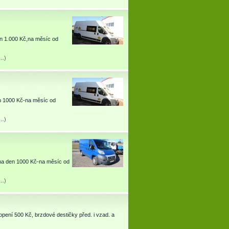
en 1.000 Kč,na měsíc od
u…
)
en 1000 Kč-na měsíc od
u…
)
 na den 1000 Kč-na měsíc od
u…
)
opení 500 Kč, brzdové destičky před. i vzad. a