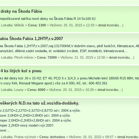
disky na Škoda Fábia
nepoškozené takřka nové disky na Škoda Fábia R 14 5x100 6J
Lokalita: Mělník >
Cena: 1300
> Vloženo: 25. 01. 2015 v 12:33 >
detail inzerátu…
)
abia Škoda Fabia 1,2HTP,r.v.2007
a Škoda Fabia 1,2HTP,r.v.2007,naj:131700KM,V dobrém stavu, plně funkční, Klimatizace, AB
zamykání, dělená zadní sedadla, el. ovládání zrcátek, ESP, imobilizér, klimatizovaná…
 Lokalita: Plzeň-město >
Cena: 72000
> Vloženo: 21. 01. 2015 v 12:00 >
detail inzerátu…
)
4 ks litých kol s pneu
s lité disky kol: J6 x 15 H2; ET 40; PCD 5 x 114,3; s pneu Michelin letní 185/65 R15 88H, 
o vozy KIA, Renault Megane apod.) vše za 6 000,-Kč, tel.: 606 453 261
 Lokalita: Louny >
Cena: 6000
> Vloženo: 20. 01. 2015 v 10:29 >
detail inzerátu…
)
eškerých N.D.na tato už.vozidla-dodávky.
to 2,0JTD+2,2JTD+2,3JTD+2,8JTD od r. 2004 a výše.
oxer 2,0HDI+2,2HDI+2,8HDI od r. 2004 a výše.
umper 2,0HDI+2,2HDI+2,8HDI od r. 2004 a výše.
umper 2,2HDI-nový model r.výr.2007.
Boxer…
 Lokalita: Praha-východ >
Cena: dohodou
> Vloženo: 16. 01. 2015 v 09:57 >
detail inzerát