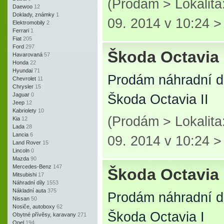
(Prodám > Lokalita
Daewoo
12
Doklady, známky
1
09. 2014 v 10:24 
Elektromobily
2
Ferrari
1
Fiat
205
Ford
297
Škoda Octavia 
Havarovaná
57
Honda
22
Hyundai
71
Prodám náhradní d
Chevrolet
11
Chrysler
15
Jaguar
0
Škoda Octavia II
Jeep
12
Kabriolety
10
(Prodám > Lokalita
Kia
12
Lada
28
Lancia
6
09. 2014 v 10:24 
Land Rover
15
Lincoln
0
Mazda
90
Mercedes-Benz
147
Škoda Octavia 
Mitsubishi
17
Náhradní díly
1553
Nákladní auta
375
Prodám náhradní d
Nissan
50
Nosiče, autoboxy
62
Škoda Octavia I
Obytné přívěsy, karavany
271
Opel
194