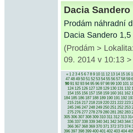
Dacia Sandero 
Prodám náhradní d
Dacia Sandero 1,5
(Prodám > Lokalita
09. 2014 v 10:13 
«
1
2
3
4
5
6
7
8
9
10
11
12
13
14
15
16
1
47
48
49
50
51
52
53
54
55
56
57
58
59
90
91
92
93
94
95
96
97
98
99
100
101
1
124
125
126
127
128
129
130
131
132
154
155
156
157
158
159
160
161
162
184
185
186
187
188
189
190
191
192
19
215
216
217
218
219
220
221
222
223
245
246
247
248
249
250
251
252
253
275
276
277
278
279
280
281
282
283
305
306
307
308
309
310
311
312
313
31
336
337
338
339
340
341
342
343
344
366
367
368
369
370
371
372
373
374
396
397
398
399
400
401
402
403
404
40