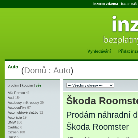
Inzerce zdarma
- bazar, náš
Vyhledávání
Přidat inz
Auto
(
Domů
:
Auto
)
prodám
|
koupím
|
vše
Alfa Romeo
41
Škoda Roomst
Audi
154
Autobusy, mikrobusy
39
Autodoplňky
67
Prodám náhradní d
Automobilové služby
32
Autorádia
19
BMW
180
Škoda Roomster
Cadillac
0
Citroën
100
Dacia
5