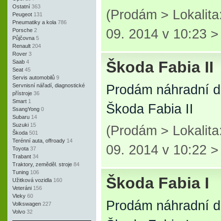
Ostatní
363
(Prodám > Lokalita
Peugeot
131
Pneumatiky a kola
786
09. 2014 v 10:23 
Porsche
2
Půjčovna
5
Renault
204
Rover
3
Škoda Fabia II
Saab
4
Seat
45
Servis automobilů
9
Servnisní nářadí, diagnostické
Prodám náhradní d
přístroje
36
Smart
1
Škoda Fabia II
SsangYong
0
Subaru
14
Suzuki
15
(Prodám > Lokalita
Škoda
501
Terénní auta, offroady
14
09. 2014 v 10:22 
Toyota
37
Trabant
34
Traktory, zeměděl. stroje
84
Tuning
106
Škoda Fabia I
Užitková vozidla
160
Veteráni
156
Vleky
60
Prodám náhradní d
Volkswagen
227
Volvo
32