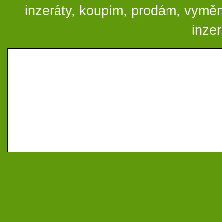
inzeráty, koupím, prodám, vymě
inze