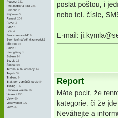
Peugeot
131
poslat poštou, i je
Pneumatiky a kola
786
Porsche
2
nebo tel. čísle, SM
Půjčovna
5
Renault
204
Rover
3
Saab
4
Seat
45
E-mail: ji.kymla@s
Servis automobilů
9
Servnisní nářadí, diagnostické
přístroje
36
Smart
1
SsangYong
0
Subaru
14
Suzuki
15
Škoda
501
Terénní auta, offroady
14
Toyota
37
Trabant
34
Report
Traktory, zeměděl. stroje
84
Tuning
106
Užitková vozidla
160
Máte pocit, že tent
Veteráni
156
Vleky
60
kategorie, či že j
Volkswagen
227
Volvo
32
Neváhejte a inform