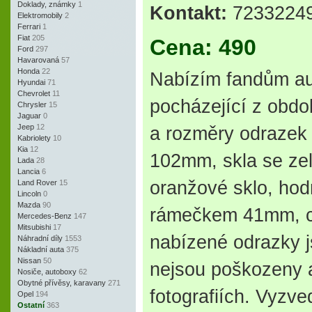
Doklady, známky
1
Kontakt:
723322497
Elektromobily
2
Ferrari
1
Fiat
205
Cena: 490
Ford
297
Havarovaná
57
Honda
22
Nabízím fandům au
Hyundai
71
Chevrolet
11
pocházející z obdo
Chrysler
15
Jaguar
0
Jeep
12
a rozměry odrazek 
Kabriolety
10
Kia
12
102mm, skla se ze
Lada
28
Lancia
6
oranžové sklo, hod
Land Rover
15
Lincoln
0
Mazda
90
rámečkem 41mm, c
Mercedes-Benz
147
Mitsubishi
17
nabízené odrazky j
Náhradní díly
1553
Nákladní auta
375
Nissan
50
nejsou poškozeny a
Nosiče, autoboxy
62
Obytné přívěsy, karavany
271
fotografiích. Vyzv
Opel
194
Ostatní
363