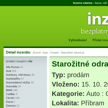
Inzerce zdarma
- bazar, náš
Vyhledávání
Přidat inz
Detail inzerátu
(
Domů
:
Auto
:
Ostatní
:
Starožitné odrazky
)
Starožitné odr
prodám
|
koupím
|
vše
Alfa Romeo
41
Audi
154
Typ:
prodám
Autobusy, mikrobusy
39
Autodoplňky
67
Vloženo:
15. 10. 2
Automobilové služby
32
Autorádia
19
BMW
180
Kategorie:
Auto
:
Cadillac
0
Citroën
100
Lokalita:
Příbram
Dacia
5
Daewoo
12